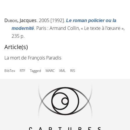
Dubois
, Jacques
. 2005 [1992].
Le roman policier ou la
. Paris : Armand Collin, « Le texte à l’œuvre »,
modernité
235 p.
Article(s)
La mort de François Paradis
BibTex
RTF
Tagged
MARC
XML
RIS