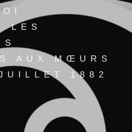
LOI
T LES
NS
S AUX MŒURS
JUILLET 1882