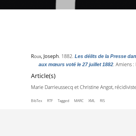
Roux
, Joseph
. 1882.
Les délits de la Presse dan
. Amiens :
aux mœurs voté le 27 juillet 1882
Article(s)
Marie Darrieussecq et Christine Angot, récidivist
BibTex
RTF
Tagged
MARC
XML
RIS