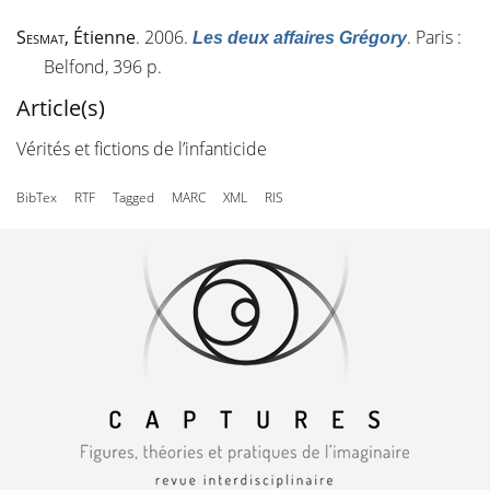
Sesmat
, Étienne
. 2006.
. Paris :
Les deux affaires Grégory
Belfond, 396 p.
Article(s)
Vérités et fictions de l’infanticide
BibTex
RTF
Tagged
MARC
XML
RIS