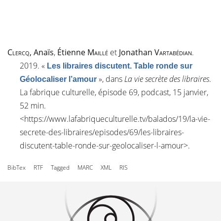
Clercq
, Anaïs
,
Étienne
Maillé
et
Jonathan
Vartabédian
.
2019.
«
Les libraires discutent. Table ronde sur
»
, dans
La vie secrète des libraires
.
Géolocaliser l’amour
La fabrique culturelle, épisode 69, podcast, 15 janvier,
52 min.
<
https://www.lafabriqueculturelle.tv/balados/19/la-vie-
secrete-des-libraires/episodes/69/les-libraires-
discutent-table-ronde-sur-geolocaliser-l-amour
>.
BibTex
RTF
Tagged
MARC
XML
RIS