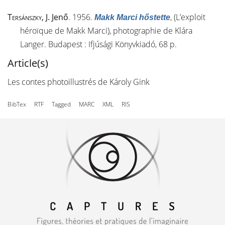
Tersánszky
, J. Jenő
. 1956.
, (L’exploit
Makk Marci hőstette
héroïque de Makk Marci), photographie de Klára
Langer. Budapest : Ifjúsági Könyvkiadó, 68 p.
Article(s)
Les contes photoillustrés de Károly Gink
BibTex
RTF
Tagged
MARC
XML
RIS