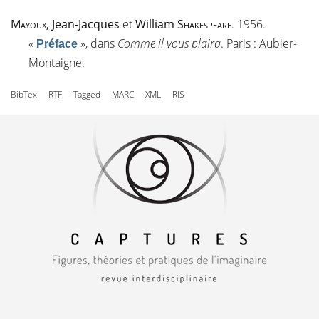
Mayoux
, Jean-Jacques
et
William
Shakespeare
. 1956.
«
»
, dans
Comme il vous plaira
. Paris : Aubier-
Préface
Montaigne.
BibTex
RTF
Tagged
MARC
XML
RIS