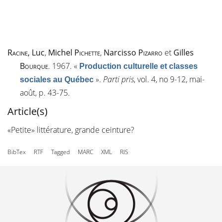
Racine
, Luc
,
Michel
Pichette
,
Narcisso
Pizarro
et
Gilles
Bourque
. 1967.
«
Production culturelle et classes
»
.
Parti pris
, vol. 4, n
o
9-12, mai-
sociales au Québec
août, p. 43-75.
Article(s)
«Petite» littérature, grande ceinture?
BibTex
RTF
Tagged
MARC
XML
RIS