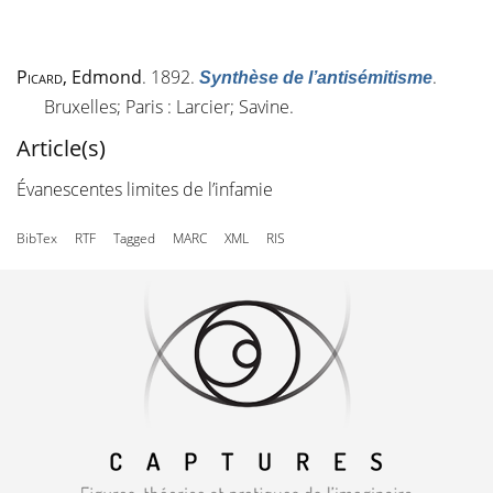
Picard
, Edmond
. 1892.
.
Synthèse de l’antisémitisme
Bruxelles; Paris : Larcier; Savine.
Article(s)
Évanescentes limites de l’infamie
BibTex
RTF
Tagged
MARC
XML
RIS