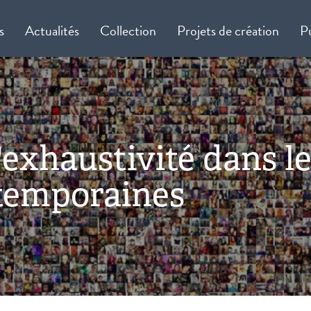
s
Actualités
Collection
Projets de création
P
'exhaustivité dans l
ntemporaines