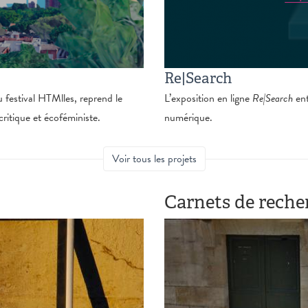
Re|Search
u festival HTMlles, reprend le
L’exposition en ligne
Re|Search
ent
itique et écoféministe.
numérique.
Voir tous les projets
Carnets de reche