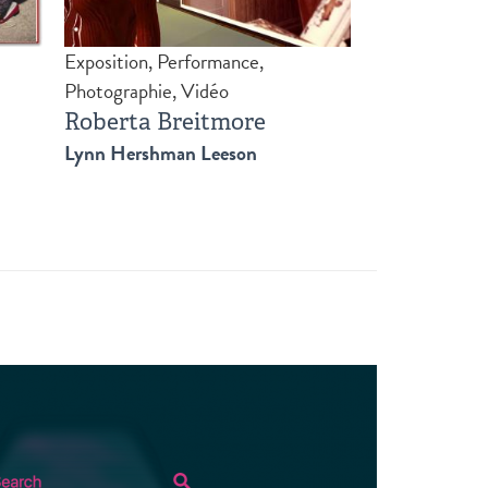
Exposition, Performance,
Oeuvre hyper
Photographie, Vidéo
libraryofb
Roberta Breitmore
Basile, Jonat
Lynn Hershman Leeson