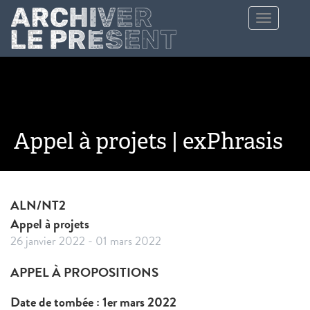
Aller au contenu principal
Toggle
navigation
Appel à projets | exPhrasis
ALN/NT2
Appel à projets
26 janvier 2022
-
01 mars 2022
APPEL À PROPOSITIONS
Date de tombée : 1er mars 2022