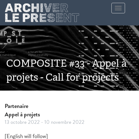
Aller au contenu principal
Toggle
navigation
COMPOSITE #33 - Appel à
projets - Call for projects
Partenaire
Appel à projets
13 octobre 2022
-
10 novembre 2022
[English will follow]