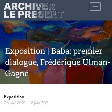
Aller au contenu principal
Toggle
navigation
Exposition | Baba: premier
dialogue, Frédérique Ulman-
Gagné
Exposition
06 mai 2021
-
12 juin 2021