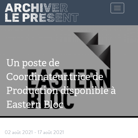
Aller au contenu principal
Toggle
navigation
Un poste de
Coordinateur.trice de
Production disponible à
Eastern Bloc
02 août 2021
-
17 août 2021