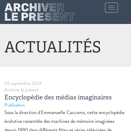
Aller au contenu principal
Toggle
navigation
ACTUALITÉS
05 septembre 2024
Archiver le présent
Encyclopédie des médias imaginaires
Publication
Sous la direction d'Emmanuelle Caccamo, cette encyclopédie
évolutive rassemble des machines de mémoire imaginées
depuis 1990 dans différents films et séries télévisées de