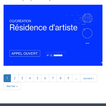
1
2
3
4
5
6
7
8
9
…
suivant ›
dernier »