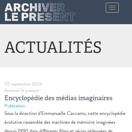
Aller au contenu principal
Toggle
navigation
ACTUALITÉS
05 septembre 2024
Archiver le présent
Encyclopédie des médias imaginaires
Publication
Sous la direction d'Emmanuelle Caccamo, cette encyclopédie
évolutive rassemble des machines de mémoire imaginées
depuis 1990 dans différents films et séries télévisées de