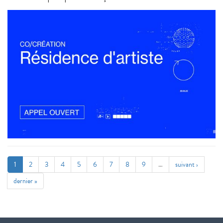
1
2
3
4
5
6
7
8
9
…
suivant ›
dernier »