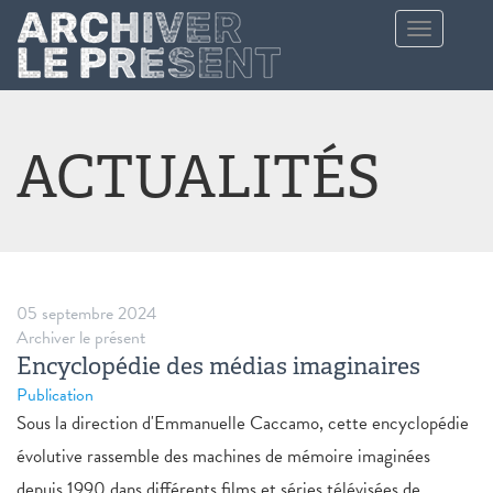
Aller au contenu principal
Toggle
navigation
ACTUALITÉS
05 septembre 2024
Archiver le présent
Encyclopédie des médias imaginaires
Publication
Sous la direction d'Emmanuelle Caccamo, cette encyclopédie
évolutive rassemble des machines de mémoire imaginées
depuis 1990 dans différents films et séries télévisées de