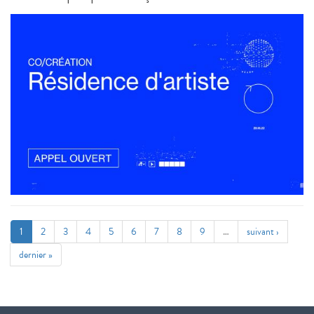
1
2
3
4
5
6
7
8
9
…
suivant ›
dernier »