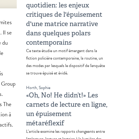
quotidien: les enjeux
critiques de l'épuisement
imites
d'une matrice narrative
 Il se
dans quelques polars
contemporains
e du
Ce texte étudie un motif émergent dans la
de
fiction policière contemporaine, la routine, un
des modes par lesquels le dispositif de l'enquête
is
se trouve épuisé et évidé.
s Group
Horth, Sophie
s.
«Oh, No! He didn’t!» Les
is The
carnets de lecture en ligne,
un épuisement
ion à
métaréflexif
ctifs.
L’article examine les rapports changeants entre
littérature, lecture et lectrice à la lumière des