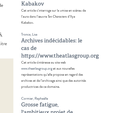
Kabakov
de
Cet article s’interroge sur la «mise en scène» de
l’aura dans l’œuvre
Ten Characters
d’Ilya
Kabakov.
 À
Tronca, Lisa
Archives indécidables: le
itre
cas de
https://www.theatlasgroup.org
Cet article s'intéresse au site web
www.theatlasgroup.org
et aux nouvelles
représentations qu’elle propose en regard des
archives et de l’archivage ainsi que des autorités
productrices de ce domaine.
Cormier, Raphaëlle
Grosse fatigue,
l'ambitieux projet de