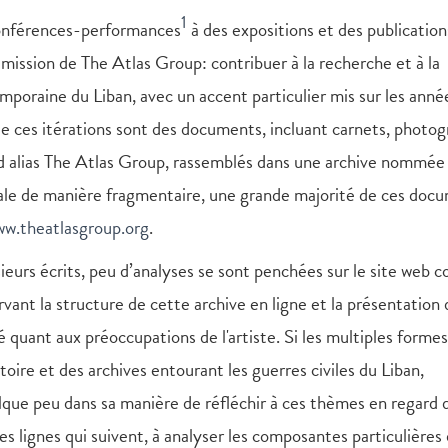
1
 conférences-performances
à des expositions et des publication
ission de The Atlas Group: contribuer à la recherche et à la
emporaine du Liban, avec un accent particulier mis sur les anné
de ces itérations sont des documents, incluant carnets, photog
ad alias The Atlas Group, rassemblés dans une archive nommée
ale de manière fragmentaire, une grande majorité de ces doc
ww.theatlasgroup.org
.
sieurs écrits, peu d’analyses se sont penchées sur le site web
rvant la structure de cette archive en ligne et la présentation 
quant aux préoccupations de l'artiste. Si les multiples forme
toire et des archives entourant les guerres civiles du Liban,
lque peu dans sa manière de réfléchir à ces thèmes en regard 
 lignes qui suivent, à analyser les composantes particulières 