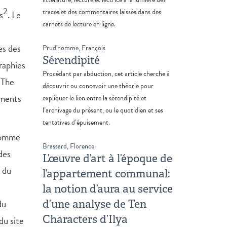
2
traces et des commentaires laissés dans des
s
. Le
carnets de lecture en ligne.
es des
Prud'homme, François
Sérendipité
raphies
Procédant par abduction, cet article cherche à
 The
découvrir ou concevoir une théorie pour
uments
expliquer le lien entre la sérendipité et
l’archivage du présent, ou le quotidien et ses
tentatives d’épuisement.
 comme
Brassard, Florence
des
L’œuvre d’art à l’époque de
s du
l’appartement communal:
la notion d’aura au service
du
d’une analyse de Ten
Characters d’Ilya
du site