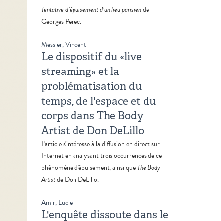
Tentative d’épuisement d’un lieu parisien
de
Georges Perec.
Messier, Vincent
Le dispositif du «live
streaming» et la
problématisation du
temps, de l'espace et du
corps dans The Body
Artist de Don DeLillo
L'article s'intéresse à la diffusion en direct sur
Internet en analysant trois occurrences de ce
phénomène d'épuisement, ainsi que
The Body
Artist
de Don DeLillo.
Amir, Lucie
L'enquête dissoute dans le