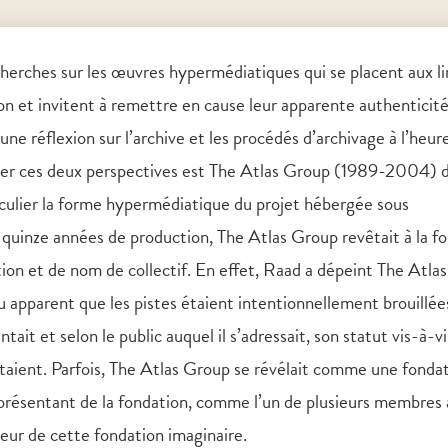
echerches sur les œuvres hypermédiatiques qui se placent aux l
on et invitent à remettre en cause leur apparente authenticité.
ne réflexion sur l’archive et les procédés d’archivage à l’heur
er ces deux perspectives est The Atlas Group (1989-2004) 
rticulier la forme hypermédiatique du projet hébergée sous
 quinze années de production, The Atlas Group revêtait à la fo
tion et de nom de collectif. En effet, Raad a dépeint The Atla
nu apparent que les pistes étaient intentionnellement brouillée
ait et selon le public auquel il s’adressait, son statut vis-à-v
ptaient. Parfois, The Atlas Group se révélait comme une fondat
représentant de la fondation, comme l’un de plusieurs membres a
eur de cette fondation imaginaire.