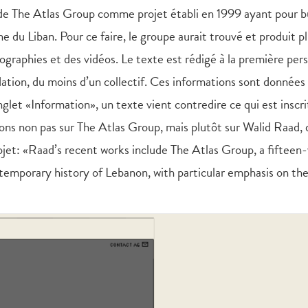
e de The Atlas Group comme projet établi en 1999 ayant pour b
 du Liban. Pour ce faire, le groupe aurait trouvé et produit pl
graphies et des vidéos. Le texte est rédigé à la première per
ndation, du moins d’un collectif. Ces informations sont données
nglet «Information», un texte vient contredire ce qui est inscrit
ions non pas sur The Atlas Group, mais plutôt sur Walid Raad, 
ojet: «Raad’s recent works include The Atlas Group, a fifteen
mporary history of Lebanon, with particular emphasis on th