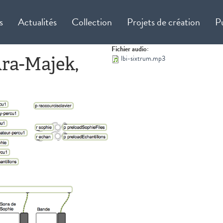
s
Actualités
Collection
Projets de création
P
Fichier audio:
'Ara-Majek,
lbi-sixtrum.mp3