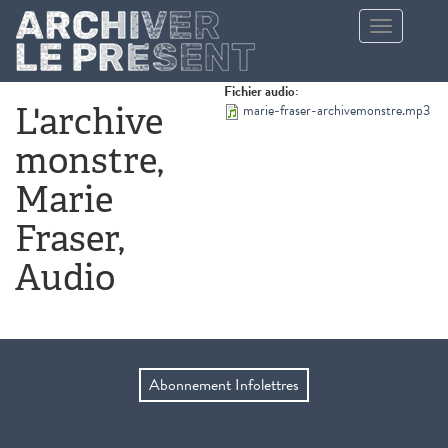
Aller au contenu principal
Toggle
navigation
Fichier audio:
L'archive
marie-fraser-archivemonstre.mp3
monstre,
Marie
Fraser,
Audio
Abonnement Infolettres