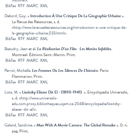
histoire/
>.
BibTex
RTF
MARC
XML
Debord, Guy
.
«
Introduction À Une Critique De La Géographie Urbaine
»
.
La Revue des Ressources, s. d.
<
http://www.larevuedesressources.org/introduction-a-une-critique-de-
la-geographie-urbaine,033.html
>.
BibTex
RTF
MARC
XML
Beaudry, Jean
et al.
La Réalisation D'un Film : Les Matins Infidèles
.
Montreal: Éditions Saint-Martin. Print.
BibTex
RTF
MARC
XML
Perrot, Michelle
.
Les Femmes Ou Les Silences De L'histoire
. Paris:
Flammarion. Print.
BibTex
RTF
MARC
XML
Lista, M.
«
Lissitzky Eliezer Dit El - (1890-1941)
»
. Encyclopedia Universalis,
s. d. <
http://www.universalis-
edu.com.proxy.bibliotheques.uqam.ca:2048/encyclopedie/lissitzky-
eliezer-dit-el/
>.
BibTex
RTF
MARC
XML
Galand, Sandrine
.
«
Man With A Movie Camera: The Global Remake
»
. 0: n.
pag. Print.