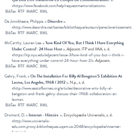
<
https://www.facebook.com/help/requestmemorialization
>.
BibTex
RTF
MARC
XML
De Jonckheere, Philippe
.
«
Désordre
»
.
<
http://www.desordre.net/textes/bibliotheque/auteurs/perec/avertissemen
BibTex
RTF
MARC
XML
McCarthy, Lauren Lee
.
«
'how Kind Of You, But I Think I Have Everything
Under Control’: 24 Hour Host
»
.
Adjacent
. ITP and IMA, s. d.
<
https://itp.nyu.edu/adjacent/issue-3/how-kind-of-you-but-i-think-i-
have-everything-under-control-24-hour-host-2/
>. Adjacent.
BibTex
RTF
MARC
XML
Gehry, Frank
.
«
On The Installation For Billy Al Bengston’S Exhibition At
Lacma, Los Angeles, 1968 / 2012
»
. N.p., s. d.
<
http://www.eastofborneo.org/articles/decorative-arts-billy-al-
bengston-and-frank-gehry-discuss-their-1968-collaboration-at-
lacma
>.
BibTex
RTF
MARC
XML
Dromard, D.
«
Internet - Histoire
»
. Encyclopædia Universalis, s. d.
<
http://www.universalis-
edu.com.proxy.bibliotheques.uqam.ca:2048/encyclopedie/internet-