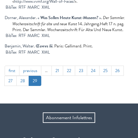
<
http://www.vvmf.org/Wall-of-Faces/
>.
BibTex
RTF
MARC
XML
Dorner, Alexander
.
«
Was Sollen Heute Kunst-Museen?
»
.
Der Sammler.
Wochenzeitschrift für alte und neue Kunst
14. Jahrgang.Heft 17 n. pag.
Print. Der Sammler. Wochenzeitschrift Für Alte Und Neue Kunst.
BibTex
RTF
MARC
XML
Benjamin, Walter
.
Œuvres Iii
. Paris: Gallimard. Print.
BibTex
RTF
MARC
XML
first
previous
…
21
22
23
24
25
26
27
28
29
Abonnement Infolettres