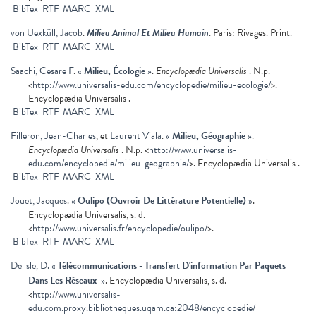
BibTex
RTF
MARC
XML
von Uexküll, Jacob
.
Milieu Animal Et Milieu Humain
. Paris: Rivages. Print.
BibTex
RTF
MARC
XML
Saachi, Cesare F
.
«
Milieu, Écologie
»
.
Encyclopædia Universalis
. N.p.
<
http://www.universalis-edu.com/encyclopedie/milieu-ecologie/
>.
Encyclopædia Universalis .
BibTex
RTF
MARC
XML
Filleron, Jean-Charles
, et
Laurent Viala
.
«
Milieu, Géographie
»
.
Encyclopædia Universalis
. N.p. <
http://www.universalis-
edu.com/encyclopedie/milieu-geographie/
>. Encyclopædia Universalis .
BibTex
RTF
MARC
XML
Jouet, Jacques
.
«
Oulipo (Ouvroir De Littérature Potentielle)
»
.
Encyclopædia Universalis, s. d.
<
http://www.universalis.fr/encyclopedie/oulipo/
>.
BibTex
RTF
MARC
XML
Delisle, D.
«
Télécommunications - Transfert D'information Par Paquets
Dans Les Réseaux
»
. Encyclopædia Universalis, s. d.
<
http://www.universalis-
edu.com.proxy.bibliotheques.uqam.ca:2048/encyclopedie/