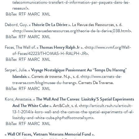
telecommunications-transfert-d-information-par-paquets-dans-les-
reseaux/
>.
BibTex
RTF
MARC
XML
Debord, Guy
.
«
Théorie De La Dérive
»
. La Revue des Ressources, s. d.
<
http://www.larevuedesressources.org/theorie-de-la-derive,038.html
>.
BibTex
RTF
MARC
XML
Faces, The Wall of
.
«
Thomas Henry Ralph Jr
»
. <
http://www.vvmf.org/Wall-
of-Faces/42223/THOMAS-H-RALPH-JR
>.
BibTex
RTF
MARC
XML
Sarperi, Julie
.
«
Voyage Nostalgique Passionnant Au “Temps Du Hareng”
Islandais
»
.
Carnets de traverse
. N.p., s. d. <
http://www.carnets-de-
traverse.com/blog/musee-du-hareng
>. Carnets De Traverse.
BibTex
RTF
MARC
XML
Koro, Anastasia
.
«
The Wall And The Canvas: Lissitzky’S Spatial Experiments
And The White Cube
»
. Art&Cult, s. d. <
http://articult.rsuh.ru/articult-
13-1-2014/a-koro-wall-and-the-canvas-the-spatial-experiments-of-el-
lissitzky-and-white-cube.php#sdfootnote1sym
>.
BibTex
RTF
MARC
XML
«
Wall Of Faces, Vietnam Veterans Memorial Fund
»
.