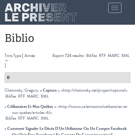
Aller au contenu principal
Toggle
navigation
Biblio
Titre
Type
[
Année
Export 724 results:
BibTex
RTF
MARC
XML
]
0
Chatonsky, Gregory
.
«
Capture
»
. <
http://chatonsky.net/project/capture/
>.
BibTex
RTF
MARC
XML
«
Célibataires Et Nus Québec
»
. <
http://noovo.ca/emissions/celibataires-et-
nus-quebec/articles-4/
>.
BibTex
RTF
MARC
XML
«
Comment Signaler Le Décès D’Un Utilisateur Ou Un Compte Facebook
Qui Doit Être Transformé En Compte De Commémoration?
»
.