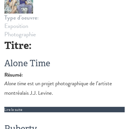
Type d'oeuvre:
Exposition
Photographie
Titre:
Alone Time
Résumé:
Alone time
est un projet photographique de l’artiste
montréalais J.J. Levine.
Lire la suite
de Alone Time
Puberty