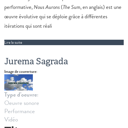
performative,
Nous Aurons
(
The Sum
, en anglais) est une
œuvre évolutive qui se déploie grâce à différentes
itérations qui sont réali
Lire la suite
de Nous Aurons (The Sum)
Jurema Sagrada
Image de couverture:
Type d'oeuvre:
Oeuvre sonore
Performance
Vidéo