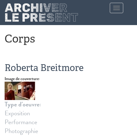
Aller au contenu principal
Toggle
navigation
Corps
Roberta Breitmore
Image de couverture:
Type d'oeuvre:
Exposition
Performance
Photographie