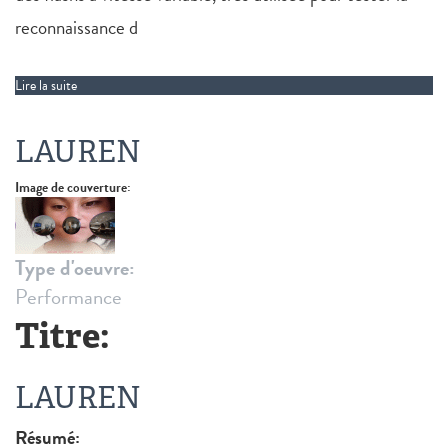
reconnaissance d
Lire la suite
de Project for Tachistoscope [Bottomless Pit]
LAUREN
Image de couverture:
Type d'oeuvre:
Performance
Titre:
LAUREN
Résumé: