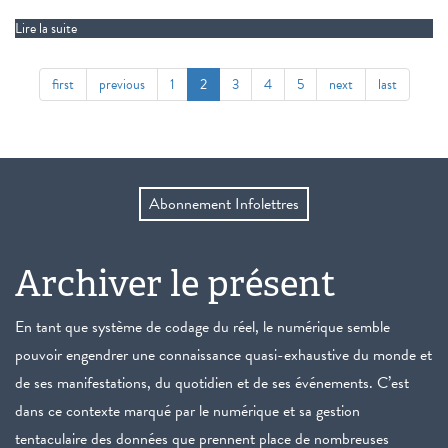
Lire la suite
de Fil de Soi
first
previous
1
2
3
4
5
next
last
Abonnement Infolettres
Archiver le présent
En tant que système de codage du réel, le numérique semble
pouvoir engendrer une connaissance quasi-exhaustive du monde et
de ses manifestations, du quotidien et de ses événements. C’est
dans ce contexte marqué par le numérique et sa gestion
tentaculaire des données que prennent place de nombreuses