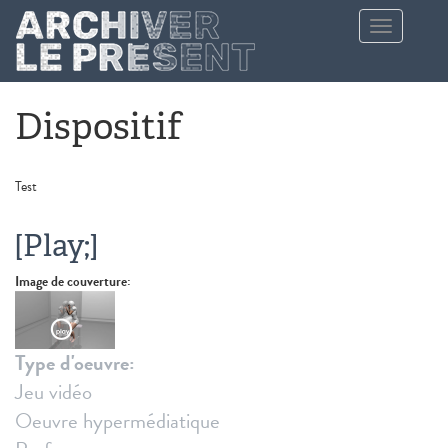
Aller au contenu principal
Toggle
navigation
Dispositif
Test
[Play;]
Image de couverture:
Type d'oeuvre:
Jeu vidéo
Oeuvre hypermédiatique