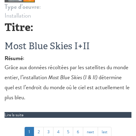
Type d'oeuvre:
Installation
Titre:
Most Blue Skies I+II
Résumé:
Grâce aux données récoltées par les satellites du monde
entier, l’installation
Most Blue Skies (I & II)
détermine
quel est l’endroit du monde où le ciel est actuellement le
plus bleu.
Lire la suite
de Most Blue Skies I+II
1
2
3
4
5
6
next
last