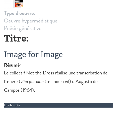
Type d'oeuvre:
Oeuvre hypermédiatique
Poésie générative
Titre:
Image for Image
Résumé:
Le collectif Not the Dress réalise une transcréation de
l'œuvre
Olho por olho
(œil pour œil) d’Augusto de
Campos (1964).
Lire la suite
de Image for Image