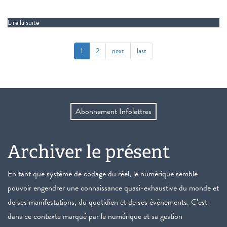
Lire la suite
de La Dernière bande
1
2
next
last
Abonnement Infolettres
Archiver le présent
En tant que système de codage du réel, le numérique semble
pouvoir engendrer une connaissance quasi-exhaustive du monde et
de ses manifestations, du quotidien et de ses événements. C’est
dans ce contexte marqué par le numérique et sa gestion