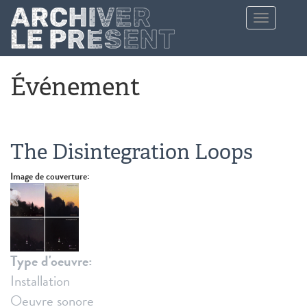
Aller au contenu principal
Toggle
navigation
Événement
The Disintegration Loops
Image de couverture:
Type d'oeuvre:
Installation
Oeuvre sonore