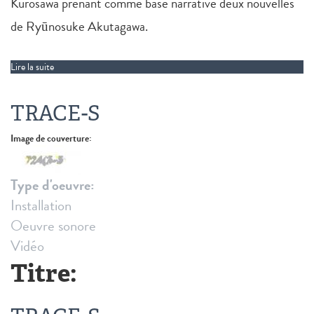
Kurosawa prenant comme base narrative deux nouvelles
de Ryūnosuke Akutagawa.
Lire la suite
de Rashōmon
TRACE-S
Image de couverture:
Type d'oeuvre:
Installation
Oeuvre sonore
Vidéo
Titre: