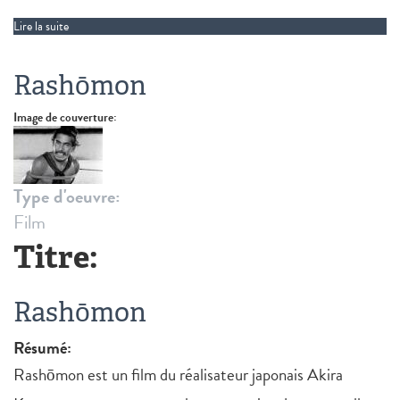
Lire la suite
de Stolpersteine
Rashōmon
Image de couverture:
Type d'oeuvre:
Film
Titre:
Rashōmon
Résumé:
Rashōmon est un film du réalisateur japonais Akira