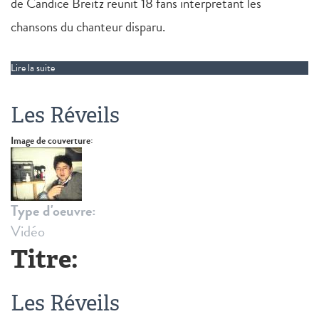
de Candice Breitz réunit 18 fans interprétant les
chansons du chanteur disparu.
Lire la suite
de I'm your man
Les Réveils
Image de couverture:
Type d'oeuvre:
Vidéo
Titre:
Les Réveils