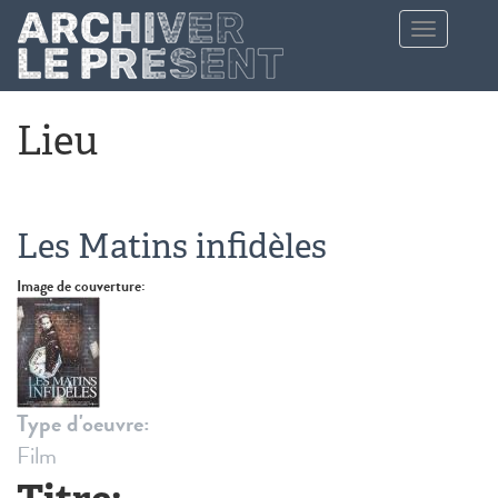
Aller au contenu principal
Toggle
navigation
Lieu
Les Matins infidèles
Image de couverture:
Type d'oeuvre:
Film