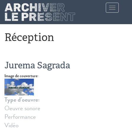
Aller au contenu principal
Toggle
navigation
Réception
Jurema Sagrada
Image de couverture:
Type d'oeuvre:
Oeuvre sonore
Performance
Vidéo