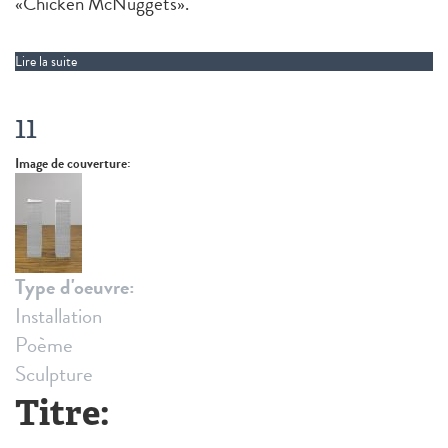
«Chicken McNuggets».
Lire la suite
de McNugget
11
Image de couverture:
Type d'oeuvre:
Installation
Poème
Sculpture
Titre: