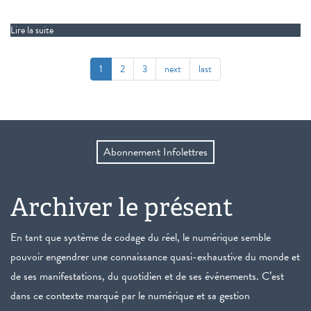
Lire la suite
de One Terabyte of Kilobyte Age
1
2
3
next
last
Abonnement Infolettres
Archiver le présent
En tant que système de codage du réel, le numérique semble
pouvoir engendrer une connaissance quasi-exhaustive du monde et
de ses manifestations, du quotidien et de ses événements. C’est
dans ce contexte marqué par le numérique et sa gestion