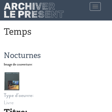
Aller au contenu principal
Toggle
navigation
Temps
Nocturnes
Image de couverture:
Type d'oeuvre:
Livre