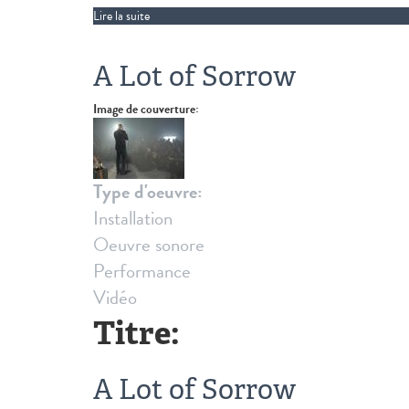
Lire la suite
de Fernsehturm
A Lot of Sorrow
Image de couverture:
Type d'oeuvre:
Installation
Oeuvre sonore
Performance
Vidéo
Titre:
A Lot of Sorrow