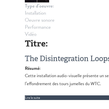
Type d'oeuvre:
Installation
Oeuvre sonore
Performance
Vidéo
Titre:
The Disintegration Loop
Résumé:
Cette installation audio-visuelle présente un 
l’effondrement des tours jumelles du WTC.
Lire la suite
de The Disintegration Loops