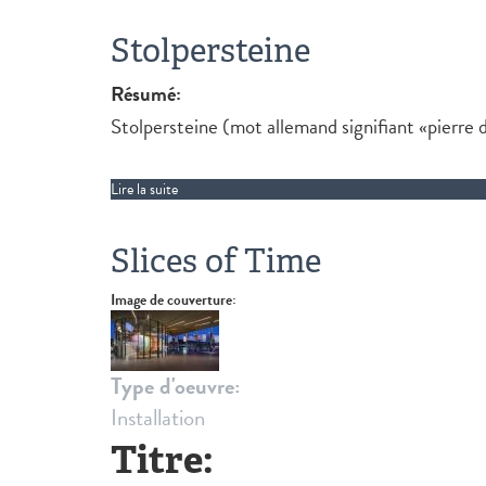
Stolpersteine
Résumé:
Stolpersteine (mot allemand signifiant «pierr
Lire la suite
de Stolpersteine
Slices of Time
Image de couverture:
Type d'oeuvre:
Installation
Titre: