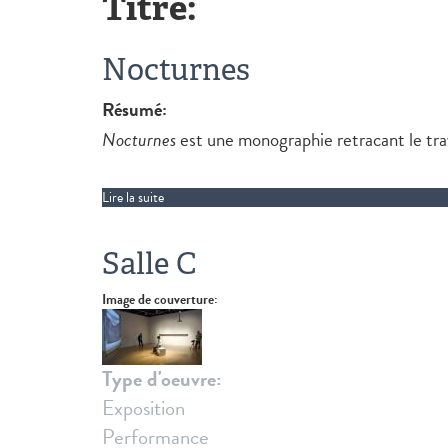
Titre:
Nocturnes
Résumé:
Nocturnes
est une monographie retracant le tra
Lire la suite
de Nocturnes
Salle C
Image de couverture:
Type d'oeuvre:
Exposition
Performance