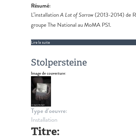
Résumé:
L’installation
A Lot of Sorrow
(2013-2014) de Rag
groupe The National au MoMA PS1.
Lire la suite
de A Lot of Sorrow
Stolpersteine
Image de couverture:
Type d'oeuvre:
Installation
Titre: