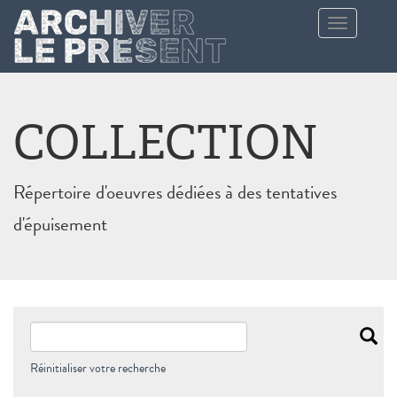
Aller au contenu principal
Toggle
navigation
COLLECTION
Répertoire d'oeuvres dédiées à des tentatives
d'épuisement
Réinitialiser votre recherche