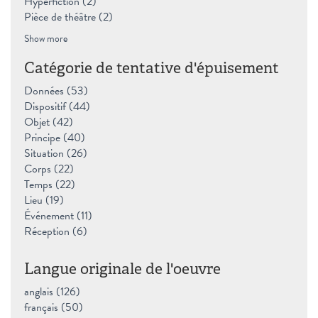
Hyperfiction (2)
Apply Hyperfiction filter
Pièce de théâtre (2)
Apply Pièce de théâtre filter
Show more
Catégorie de tentative d'épuisement
Données (53)
Apply Données filter
Dispositif (44)
Apply Dispositif filter
Objet (42)
Apply Objet filter
Principe (40)
Apply Principe filter
Situation (26)
Apply Situation filter
Corps (22)
Apply Corps filter
Temps (22)
Apply Temps filter
Lieu (19)
Apply Lieu filter
Événement (11)
Apply Événement filter
Réception (6)
Apply Réception filter
Langue originale de l'oeuvre
anglais (126)
Apply anglais filter
français (50)
Apply français filter