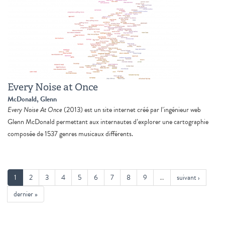
Every Noise at Once
McDonald, Glenn
Every Noise At Once
(2013) est un site internet créé par l’ingénieur web
Glenn McDonald permettant aux internautes d’explorer une cartographie
composée de 1537 genres musicaux différents.
1
2
3
4
5
6
7
8
9
…
suivant ›
dernier »