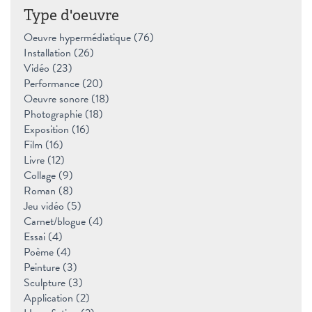
Type d'oeuvre
Oeuvre hypermédiatique (76)
Apply Oeuvre hypermédiatique filter
Installation (26)
Apply Installation filter
Vidéo (23)
Apply Vidéo filter
Performance (20)
Apply Performance filter
Oeuvre sonore (18)
Apply Oeuvre sonore filter
Photographie (18)
Apply Photographie filter
Exposition (16)
Apply Exposition filter
Film (16)
Apply Film filter
Livre (12)
Apply Livre filter
Collage (9)
Apply Collage filter
Roman (8)
Apply Roman filter
Jeu vidéo (5)
Apply Jeu vidéo filter
Carnet/blogue (4)
Apply Carnet/blogue filter
Essai (4)
Apply Essai filter
Poème (4)
Apply Poème filter
Peinture (3)
Apply Peinture filter
Sculpture (3)
Apply Sculpture filter
Application (2)
Apply Application filter