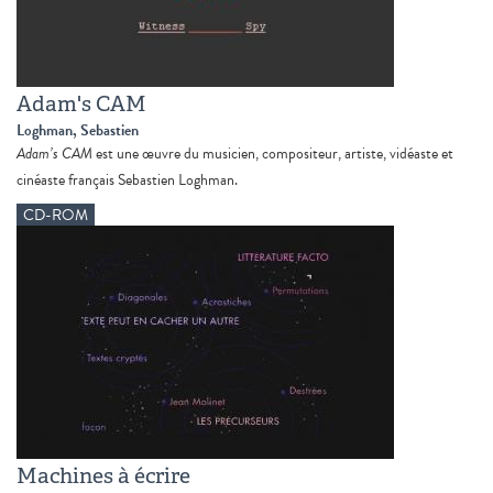
Adam's CAM
Loghman, Sebastien
Adam’s CAM
est une œuvre du musicien, compositeur, artiste, vidéaste et
cinéaste français Sebastien Loghman.
CD-ROM
Machines à écrire