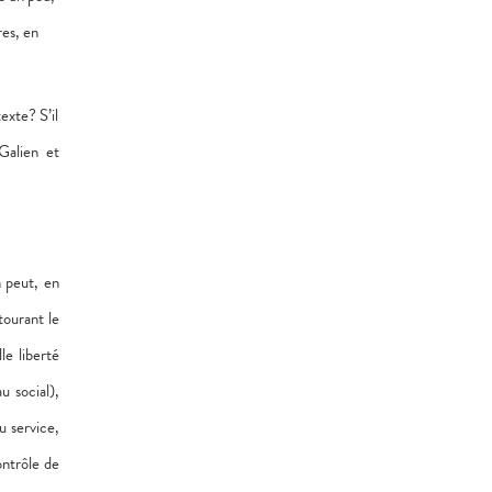
res, en
exte? S’il
 Galien et
 peut, en
tourant le
le liberté
u social),
u service,
ontrôle de