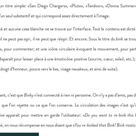
rte un titre simple: «San Diego Chargers», «Pluto», «Tandoor», «Donna Summer
un seul substantif et qui correspond assez directement à l’image.
té et aucune case blanche ne se trouve sur l’interface. Tout le contenu est dicté
 il ne peut pas
agir
, il ne peut que
réagir
. Et encore. Sous le titre du
bink
se trou
ères, pour commenter; et une icône circulaire évoquant le mouvement, pour pa
isparaît pour laisser place à une émoticône positive (sourire, cœur, soleil, etc.); 
doigt d’honneur, pouce vers le bas, visage nauséeux, et ainsi de suite).
dant, c’est que
Binky
n’est connecté à rien ni personne. On n’y a pas d’amis, pas 
ue l’on rejette ou ce que l’on conserve. La circulation des images n’est qu’
e apparaît pour mettre en garde l’utilisateur: «
Do you want to re-bink this 
ké, on nous récompense en nous disant que «
You re-binked that Bink! Bink-tastic