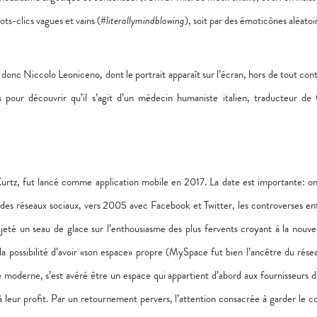
ots-clics vagues et vains (#
literallymindblowing
), soit par des émoticônes aléatoi
onc Niccolo Leoniceno, dont le portrait apparaît sur l’écran, hors de tout cont
s pour découvrir qu’il s’agit d’un médecin humaniste italien, traducteur de
rtz, fut lancé comme application mobile en 2017. La date est importante: on
n des réseaux sociaux, vers 2005 avec Facebook et Twitter, les controverses en
eté un seau de glace sur l’enthousiasme des plus fervents croyant à la nouvel
a possibilité d’avoir «son espace» propre (MySpace fut bien l’ancêtre du résea
moderne, s’est avéré être un espace qui appartient d’abord aux fournisseurs d
à leur profit. Par un retournement pervers, l’attention consacrée à garder le c