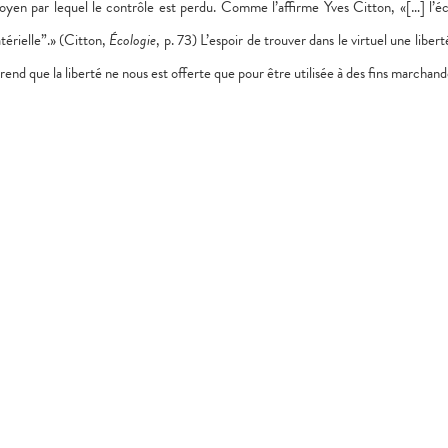
yen par lequel le contrôle est perdu. Comme l’affirme Yves Citton, «[…] l’é
érielle
”
.» (Citton,
Écologie
, p. 73) L’espoir de trouver dans le virtuel une liber
nd que la liberté ne nous est offerte que pour être utilisée à des fins marchand