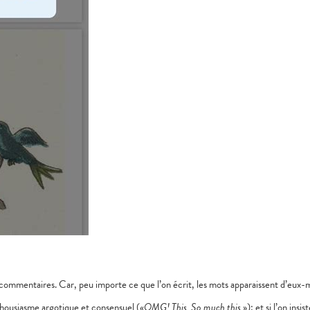
e commentaires. Car, peu importe ce que l’on écrit, les mots apparaissent d’eux
thousiasme argotique et consensuel («
OMG! This. So much this.
»); et si l’on insi