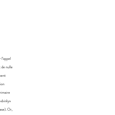
 l’appel
 de nulle
ment
tion
rimaire
 «
binky
»
ase). Or,