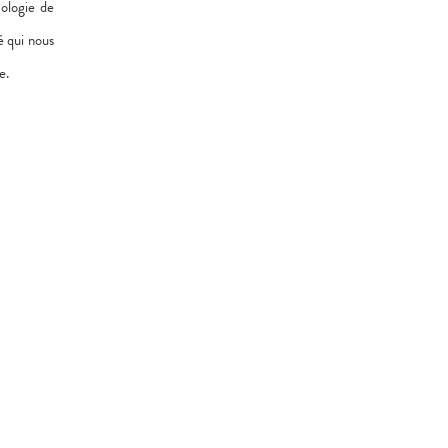
cologie de
té qui nous
e.