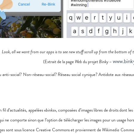
Look, all we want from our apps is to see new stuff scroll up from the bottom of t
www.bink
(Extrait de la page
Web
du projet
Binky
–
u anti-social? Non-réseau-social? Réseau social cynique? Antidote aux réseau
fil d’actualités, appelées «
binks
», composées d’images libres de droits dont les 
ui ne comporte sinon que l’option de télécharger les images pour un usage hors
mages sont sous licence Creative Commons et proviennent de
Wikimedia Commo