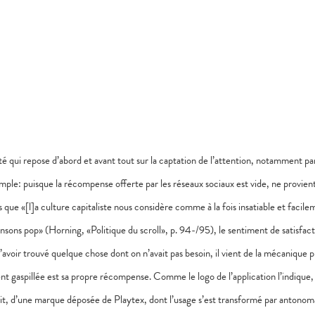
 qui repose d’abord et avant tout sur la captation de l’attention, notamment par
imple: puisque la récompense offerte par les réseaux sociaux est vide, ne provient
 que «[l]a culture capitaliste nous considère comme à la fois insatiable et facile
hansons pop» (Horning, «Politique du scroll», p. 94-/95), le sentiment de satisfac
voir trouvé quelque chose dont on n’avait pas besoin, il vient de la mécanique p
ent gaspillée est sa propre récompense. Comme le logo de l’application l’indique,
fait, d’une marque déposée de Playtex, dont l’usage s’est transformé par antonom