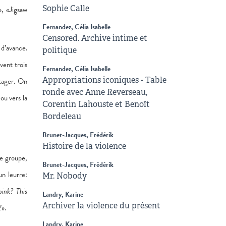
Sophie Calle
», «Jigsaw
Fernandez, Célia Isabelle
Censored. Archive intime et
 d’avance.
politique
vent trois
Fernandez, Célia Isabelle
Appropriations iconiques - Table
rtager. On
ronde avec Anne Reverseau,
ou vers la
Corentin Lahouste et Benoît
Bordeleau
Brunet-Jacques, Frédérik
Histoire de la violence
de groupe,
Brunet-Jacques, Frédérik
un leurre:
Mr. Nobody
bink? This
Landry, Karine
Archiver la violence du présent
!
».
Landry, Karine