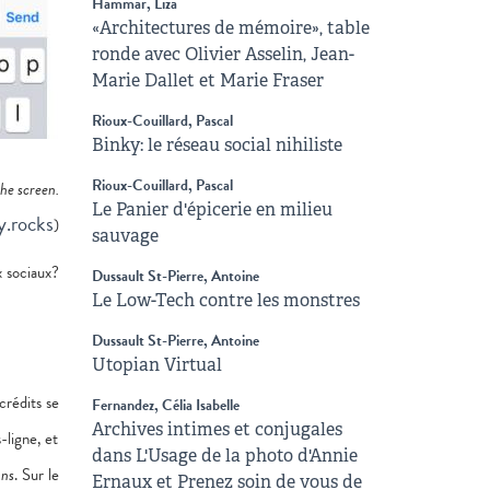
Hammar, Liza
«Architectures de mémoire», table
ronde avec Olivier Asselin, Jean-
Marie Dallet et Marie Fraser
Rioux-Couillard, Pascal
Binky: le réseau social nihiliste
Rioux-Couillard, Pascal
he screen.
Le Panier d'épicerie en milieu
y.rocks
)
sauvage
x sociaux?
Dussault St-Pierre, Antoine
Le Low-Tech contre les monstres
Dussault St-Pierre, Antoine
Utopian Virtual
crédits se
Fernandez, Célia Isabelle
Archives intimes et conjugales
-ligne, et
dans L'Usage de la photo d'Annie
ns
. Sur le
Ernaux et Prenez soin de vous de