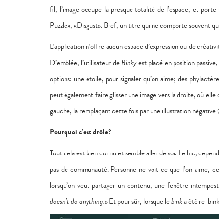
fil, l’image occupe la presque totalité de l’espace, et po
Puzzle», «Disgust». Bref, un titre qui ne comporte souvent qu’
L’application n’offre aucun espace d’expression ou de créativi
D’emblée, l’utilisateur de
Binky
est placé en position passive,
options: une étoile, pour signaler qu’on aime; des phylact
peut également faire glisser une image vers la droite, où elle d
gauche, la remplaçant cette fois par une illustration négative (
Pourquoi c’est drôle?
Tout cela est bien connu et semble aller de soi. Le hic, cepen
pas de communauté. Personne ne voit ce que l’on aime, ce q
lorsqu’on veut partager un contenu, une fenêtre intempestiv
doesn’t do anything.
» Et pour sûr, lorsque le
bink
a été re-bin