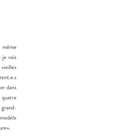
du même
 je vais
vieilles
rent.e.s
ier dans
s quatre
n grand-
 modèle
ure».