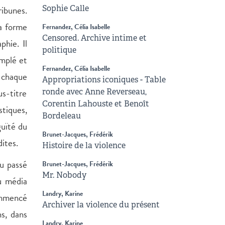
ribunes.
Sophie Calle
la forme
Fernandez, Célia Isabelle
Censored. Archive intime et
phie. Il
politique
emplé et
Fernandez, Célia Isabelle
 chaque
Appropriations iconiques - Table
s-titre
ronde avec Anne Reverseau,
Corentin Lahouste et Benoît
stiques,
Bordeleau
guïté du
Brunet-Jacques, Frédérik
dites.
Histoire de la violence
au passé
Brunet-Jacques, Frédérik
Mr. Nobody
u média
Landry, Karine
commencé
Archiver la violence du présent
s, dans
Landry, Karine