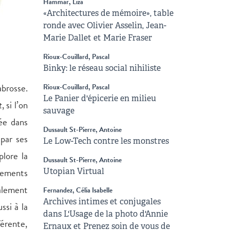
Hammar, Liza
«Architectures de mémoire», table
ronde avec Olivier Asselin, Jean-
Marie Dallet et Marie Fraser
Rioux-Couillard, Pascal
Binky: le réseau social nihiliste
abrosse.
Rioux-Couillard, Pascal
Le Panier d'épicerie en milieu
t
, si l’on
sauvage
yée dans
Dussault St-Pierre, Antoine
 par ses
Le Low-Tech contre les monstres
lore la
Dussault St-Pierre, Antoine
vements
Utopian Virtual
alement
Fernandez, Célia Isabelle
Archives intimes et conjugales
ssi à la
dans L'Usage de la photo d'Annie
férente,
Ernaux et Prenez soin de vous de