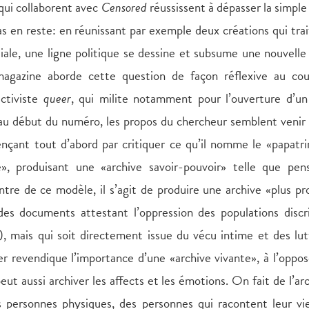
s qui collaborent avec
Censored
réussissent à dépasser la simple
s pas en reste: en réunissant par exemple deux créations qui tra
liale, une ligne politique se dessine et subsume une nouvelle 
 magazine aborde cette question de façon réflexive au cou
ctiviste
queer
, qui milite notamment pour l’ouverture d’un
u début du numéro, les propos du chercheur semblent venir 
nçant tout d’abord par critiquer ce qu’il nomme le «papatr
e», produisant une «archive savoir-pouvoir» telle que pen
ontre de ce modèle, il s’agit de produire une archive «plus p
es documents attestant l’oppression des populations discr
tc.), mais qui soit directement issue du vécu intime et des lu
r revendique l’importance d’une «archive vivante», à l’oppo
t aussi archiver les affects et les émotions. On fait de l’ar
 personnes physiques, des personnes qui racontent leur vie