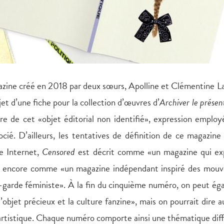
zine créé en 2018 par deux sœurs, Apolline et Clémentine L
jet d’une fiche pour la collection d’œuvres d’
Archiver le présen
re de cet «objet éditorial non identifié», expression emplo
cié. D’ailleurs, les tentatives de définition de ce magazine
e Internet,
Censored
est décrit comme «un magazine qui exp
 ou encore comme «un magazine indépendant inspiré des mou
garde féministe». À la fin du cinquième numéro, on peut ég
objet précieux et la culture fanzine», mais on pourrait dire au
 artistique. Chaque numéro comporte ainsi une thématique dif