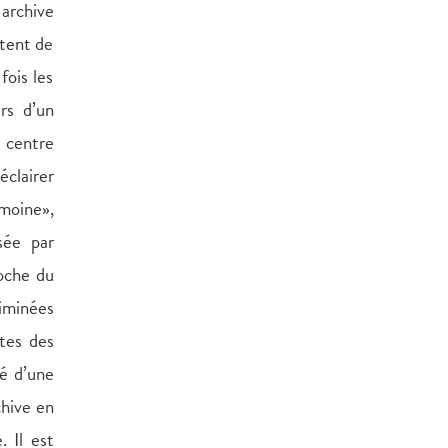
 archive
itent de
fois les
rs d’un
 centre
éclairer
imoine»,
sée par
roche du
iminées
ttes des
sé d’une
chive en
. Il est