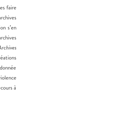
es faire
archives
’on s’en
rchives
Archives
réations
e donnée
violence
ecours à