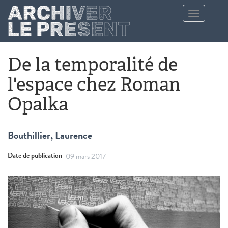
Aller au contenu principal
Toggle
navigation
De la temporalité de
l'espace chez Roman
Opalka
Bouthillier, Laurence
Date de publication:
09 mars 2017