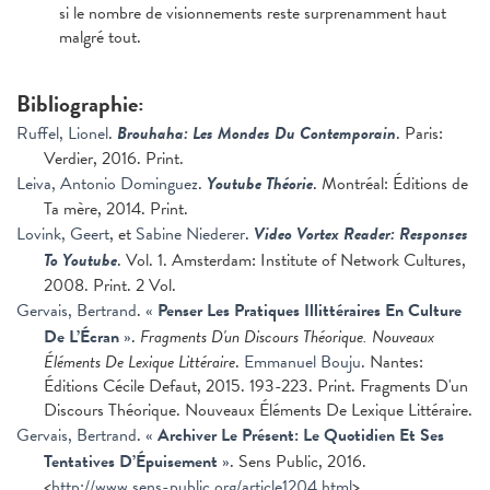
si le nombre de visionnements reste surprenamment haut
malgré tout.
Bibliographie:
Ruffel, Lionel
.
Brouhaha: Les Mondes Du Contemporain
. Paris:
Verdier, 2016. Print.
Leiva, Antonio Dominguez
.
Youtube Théorie
. Montréal: Éditions de
Ta mère, 2014. Print.
Lovink, Geert
, et
Sabine Niederer
.
Video Vortex Reader: Responses
To Youtube
. Vol. 1. Amsterdam: Institute of Network Cultures,
2008. Print. 2 Vol.
Gervais, Bertrand
.
«
Penser Les Pratiques Illittéraires En Culture
De L’Écran
»
.
Fragments D'un Discours Théorique. Nouveaux
Éléments De Lexique Littéraire
.
Emmanuel Bouju
. Nantes:
Éditions Cécile Defaut, 2015. 193-223. Print. Fragments D'un
Discours Théorique. Nouveaux Éléments De Lexique Littéraire.
Gervais, Bertrand
.
«
Archiver Le Présent: Le Quotidien Et Ses
Tentatives D’Épuisement
»
. Sens Public, 2016.
<
http://www.sens-public.org/article1204.html
>.