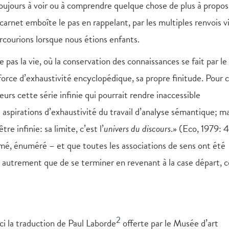
oujours à voir ou à comprendre quelque chose de plus à propos
arnet emboîte le pas en rappelant, par les multiples renvois v
courions lorsque nous étions enfants.
e pas la vie, où la conservation des connaissances se fait par le
 force d’exhaustivité encyclopédique, sa propre finitude. Pour c
leurs cette série infinie qui pourrait rendre inaccessible
aspirations d’exhaustivité du travail d’analyse sémantique; mai
re infinie: sa limite, c’est l’
univers du discours
.» (Eco, 1979: 
mé, énuméré – et que toutes les associations de sens ont été
ire autrement que de se terminer en revenant à la case départ
2
ici la traduction de Paul Laborde
offerte par le Musée d’art