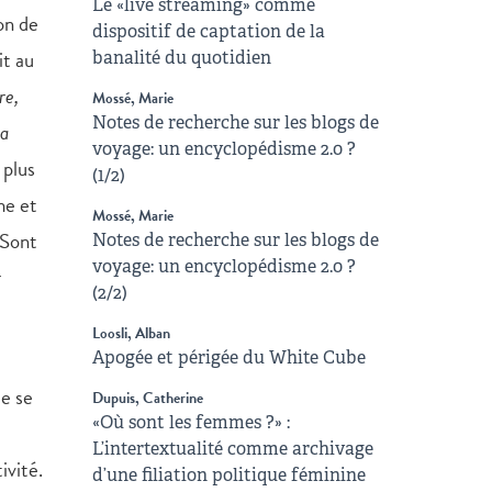
Le «live streaming» comme
on de
dispositif de captation de la
it au
banalité du quotidien
re,
Mossé, Marie
Notes de recherche sur les blogs de
ba
voyage: un encyclopédisme 2.0 ?
 plus
(1/2)
me et
Mossé, Marie
Sont
Notes de recherche sur les blogs de
voyage: un encyclopédisme 2.0 ?
r
(2/2)
Loosli, Alban
Apogée et périgée du White Cube
te se
Dupuis, Catherine
«Où sont les femmes ?» :
L’intertextualité comme archivage
ivité.
d’une filiation politique féminine