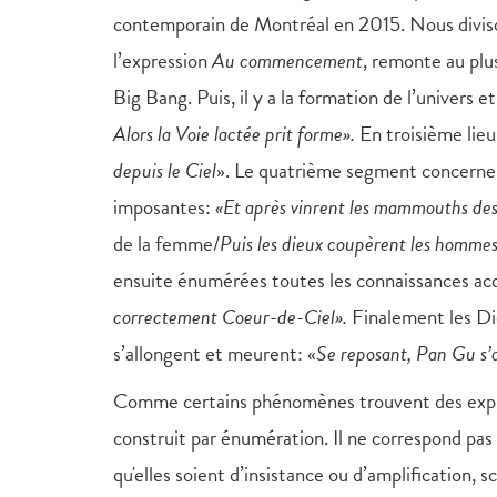
contemporain de Montréal en 2015. Nous divison
l’expression
Au commencement
, remonte au plus
Big Bang. Puis, il y a la formation de l’univers 
Alors la Voie lactée prit forme».
En troisième lieu,
depuis le Ciel
». Le quatrième segment concerne l
imposantes:
«Et après vinrent les mammouths desq
de la femme/
Puis les dieux coupèrent les hommes 
ensuite énumérées toutes les connaissances acq
correctement Coeur-de-Ciel».
Finalement les Di
s’allongent et meurent: «
Se reposant, Pan Gu s’a
Comme certains phénomènes trouvent des explicat
construit par énumération. Il ne correspond pas à
qu'elles soient d’insistance ou d’amplification, 