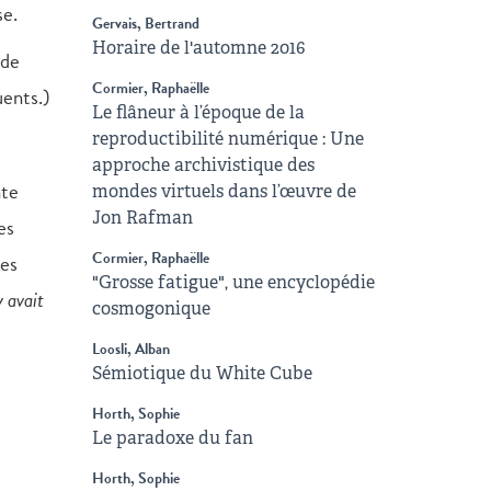
se.
Gervais, Bertrand
Horaire de l'automne 2016
 de
Cormier, Raphaëlle
uents.)
Le flâneur à l’époque de la
reproductibilité numérique : Une
approche archivistique des
nte
mondes virtuels dans l’œuvre de
Jon Rafman
es
Cormier, Raphaëlle
les
"Grosse fatigue", une encyclopédie
y avait
cosmogonique
Loosli, Alban
Sémiotique du White Cube
Horth, Sophie
Le paradoxe du fan
Horth, Sophie