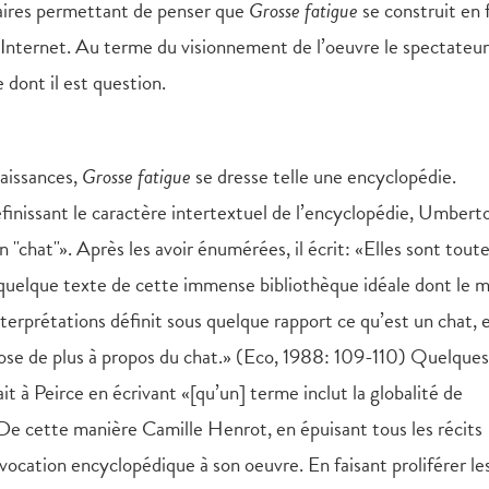
ssaires permettant de penser que
Grosse fatigue
se construit en f
r Internet. Au terme du visionnement de l’oeuvre le spectateur
 dont il est question.
aissances,
Grosse fatigue
se dresse telle une encyclopédie.
éfinissant le caractère intertextuel de l’encyclopédie, Umbert
n "chat"». Après les avoir énumérées, il écrit: «Elles sont tout
 quelque texte de cette immense bibliothèque idéale dont le 
terprétations définit sous quelque rapport ce qu’est un chat, 
hose de plus à propos du chat.» (Eco, 1988: 109-110) Quelques
érait à Peirce en écrivant «[qu’un] terme inclut la globalité de
 De cette manière Camille Henrot, en épuisant tous les récits
vocation encyclopédique à son oeuvre. En faisant proliférer le