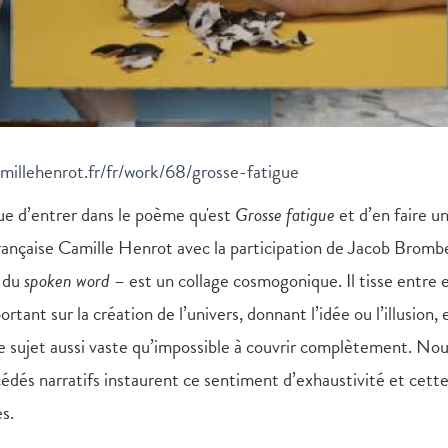
millehenrot.fr/fr/work/68/grosse-fatigue
que d’entrer dans le poème qu'est
Grosse fatigue
et d’en faire u
 française Camille Henrot avec la participation de Jacob Bromb
e du
spoken word
– est un collage cosmogonique. Il tisse entre 
tant sur la création de l’univers, donnant l’idée ou l’illusion, 
e sujet aussi vaste qu’impossible à couvrir complètement. No
cédés narratifs instaurent ce sentiment d’exhaustivité et cett
es.