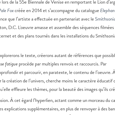
lors de la 55e Biennale de Venise en remportant le Lion d’ar
Pale Fox
créée en 2014 et s’accompagne du catalogue
Elephan
nce que l’artiste a effectuée en partenariat avec le
Smithsoni
ton, D.C. L'oeuvre amasse et assemble des séquences filmées
nternet et des plans tournés dans les installations du Smithsoni
xplorerons le texte, créerons autant de références que possibl
se fatigue
procède par multiples renvois et raccourcis. Par
rofondir et parcourir, en paratexte, le contenu de l’oeuvre. 
 la création de l’univers, cherche moins le caractère éducatif 
u’elle effleure les thèmes, pour la beauté des images qu’ils cr
nsion. À cet égard l’hyperlien, actant comme un morceau du c
es explications supplémentaires, en plus de renvoyer à des ba