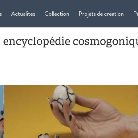
s
Actualités
Collection
Projets de création
P
ne encyclopédie cosmogoniq