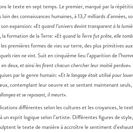
s le texte en sept temps. Le premier, marqué par la répétiti
 loin des connaissances humaines, à 13,7 milliards d’années, so
et son expansion:
«Et quand l’univers devint transparent à la lumiè
 la formation de la Terre
: «Et quand la Terre fut prête, elle tom
es premières formes de vies sur terre, des plus primitives aux
uels rien ne vint.
Suit en cinquième lieu l’apparition de l’hom
en deux, et ainsi les firent chacun chercher leur moitié perdue».
uises par le genre humain: «
Et le langage était utilisé pour loue
eux, contemplant leur oeuvre et se sentant maintenant seuls,
llongea et se reposant, il meurt».
ions différentes selon les cultures et les croyances, le tex
 un esprit logique selon l’artiste. Différentes figures de style,
sculptent le texte de manière à accroître le sentiment d’exhaust