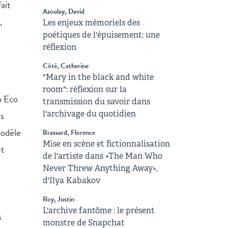
ait
Azoulay, David
,
Les enjeux mémoriels des
poétiques de l'épuisement: une
réflexion
Côté, Catherine
"Mary in the black and white
room": réflexion sur la
o Eco
transmission du savoir dans
es
l'archivage du quotidien
modèle
Brassard, Florence
Mise en scène et fictionnalisation
et
de l'artiste dans «The Man Who
Never Threw Anything Away»,
d'Ilya Kabakov
Roy, Justin
L'archive fantôme : le présent
s
monstre de Snapchat