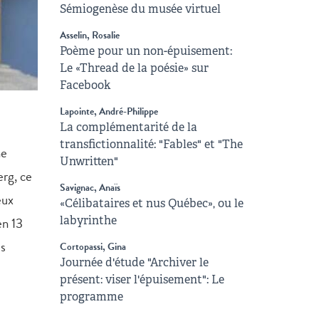
Sémiogenèse du musée virtuel
Asselin, Rosalie
Poème pour un non-épuisement:
Le «Thread de la poésie» sur
Facebook
Lapointe, André-Philippe
La complémentarité de la
transfictionnalité: "Fables" et "The
ne
Unwritten"
erg, ce
Savignac, Anaïs
eux
«Célibataires et nus Québec», ou le
en 13
labyrinthe
us
Cortopassi, Gina
Journée d'étude "Archiver le
e
présent: viser l'épuisement": Le
programme