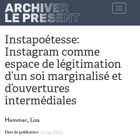
Aller au contenu principal
Toggle
navigation
Instapoétesse:
Instagram comme
espace de légitimation
d’un soi marginalisé et
d’ouvertures
intermédiales
Hammar, Liza
Date de publication:
12 mai 2022