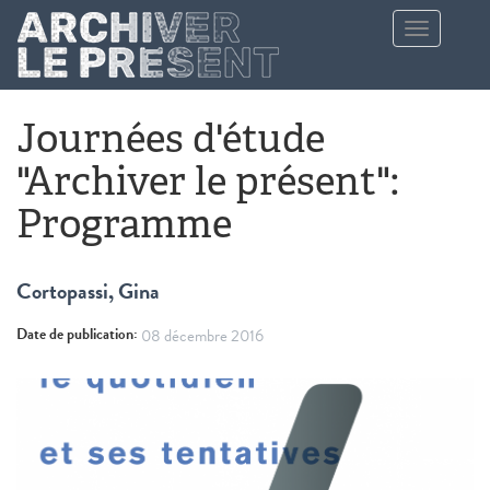
Aller au contenu principal
Toggle
navigation
Journées d'étude
"Archiver le présent":
Programme
Cortopassi, Gina
Date de publication:
08 décembre 2016