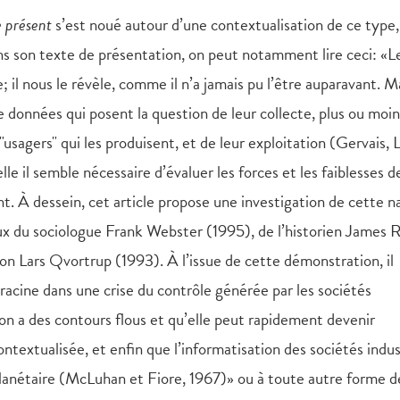
e présent
s’est noué autour d’une contextualisation de ce type,
ns son texte de présentation, on peut notamment lire ceci: «L
l nous le révèle, comme il n’a jamais pu l’être auparavant. Ma
e données qui posent la question de leur collecte, plus ou moin
"usagers" qui les produisent, et de leur exploitation (Gervais, 
e il semble nécessaire d’évaluer les forces et les faiblesses d
t. À dessein, cet article propose une investigation de cette n
ux du sociologue Frank Webster (1995), de l’historien James R
ion Lars Qvortrup (1993). À l’issue de cette démonstration, il
 racine dans une crise du contrôle générée par les sociétés
ion a des contours flous et qu’elle peut rapidement devenir
textualisée, et enfin que l’informatisation des sociétés indus
planétaire (McLuhan et Fiore, 1967)» ou à toute autre forme d