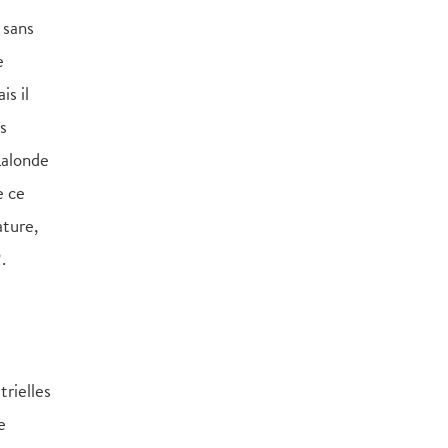
 sans
e
is il
s
Lalonde
e ce
ature,
.
trielles
e