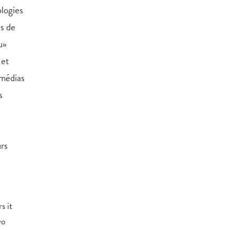
logies
is de
u»
 et
 médias
s
urs
s it
wo