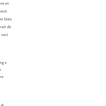
ère et
uvent
re biais
irait
de
 ceci
ing a
e
re
: A