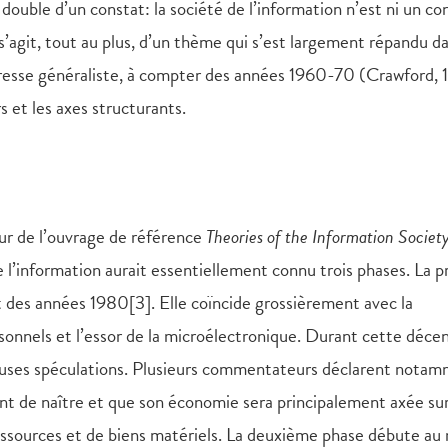
double d’un constat: la société de l’information n’est ni un c
s’agit, tout au plus, d’un thème qui s’est largement répandu da
resse généraliste, à compter des années 1960-70 (Crawford, 
s et les axes structurants.
ur de l’ouvrage de référence
Theories of the Information Societ
de l’information aurait essentiellement connu trois phases. La 
ut des années 1980[3]. Elle coïncide grossièrement avec la
onnels et l’essor de la microélectronique. Durant cette décen
uses spéculations. Plusieurs commentateurs déclarent nota
oint de naître et que son économie sera principalement axée sur
ressources et de biens matériels. La deuxième phase débute au 