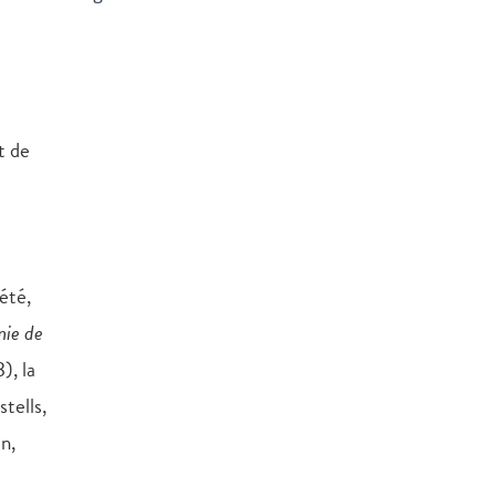
t de
été,
ie de
), la
tells,
n,