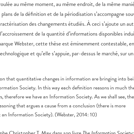
s déroulée au même moment, au même endroit, de la même mani
s plans de la définition et de la périodisation s’accompagne so
caractérisation des changements étudiés. À ceci s’ajoute un aut
e l’accroissement de la quantité d’informations disponibles indu
arque Webster, cette thèse est éminemment contestable, en
echnologique et qu’elle s’appuie, par-dessus le marché, sur un
ion that quantitative changes in information are bringing into be
nformation Society. In this way each definition reasons in much th
 therefore we have an Information Society. As we shall see, the
asoning that argues a cause from a conclusion (there is more
t an Information Society). (Webster, 2014: 10)
ophe Christopher T. May dans son livre
The Information Society