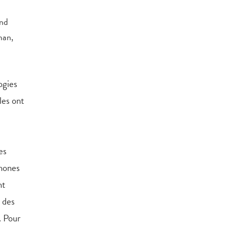
ond
man,
ogies
les ont
es
phones
nt
 des
. Pour