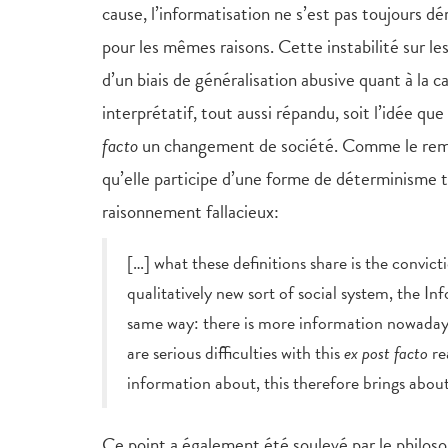
cause, l’informatisation ne s’est pas toujour
pour les mêmes raisons. Cette instabilité sur le
d’un biais de généralisation abusive quant à la 
interprétatif, tout aussi répandu, soit l’idée qu
facto
un changement de société. Comme le rem
qu’elle participe d’une forme de déterminisme t
raisonnement fallacieux:
[…] what these definitions share is the convict
qualitatively new sort of social system, the I
same way: there is more information nowadays,
are serious difficulties with this
ex post facto
re
information about, this therefore brings abou
Ce point a également été soulevé par le philos