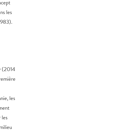
oncept
ns les
1983).
y
(2014
première
nie, les
mment
 les
milieu