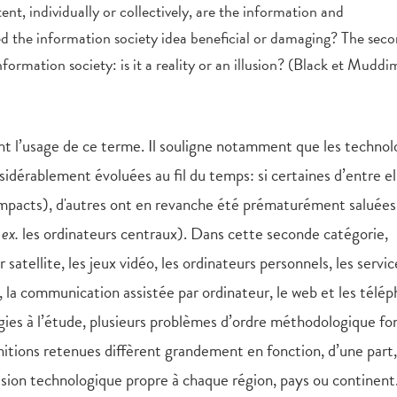
xtent, individually or collectively, are the information and
d the information society idea beneficial or damaging? The sec
formation society: is it a reality or an illusion? (Black et Muddi
t l’usage de ce terme. Il souligne notamment que les technol
idérablement évoluées au fil du temps: si certaines d’entre el
mpacts), d'autres ont en revanche été prématurément saluées
 ex.
les ordinateurs centraux). Dans cette seconde catégorie,
satellite, les jeux vidéo, les ordinateurs personnels, les servic
s, la communication assistée par ordinateur, le web et les télé
logies à l’étude, plusieurs problèmes d’ordre méthodologique fo
itions retenues diffèrent grandement en fonction, d’une part,
hésion technologique propre à chaque région, pays ou continent