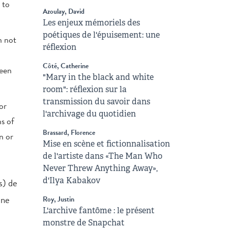
 to
Azoulay, David
Les enjeux mémoriels des
poétiques de l'épuisement: une
n not
réflexion
Côté, Catherine
seen
"Mary in the black and white
room": réflexion sur la
transmission du savoir dans
or
l'archivage du quotidien
ns of
Brassard, Florence
n or
Mise en scène et fictionnalisation
de l'artiste dans «The Man Who
Never Threw Anything Away»,
d'Ilya Kabakov
s) de
 ne
Roy, Justin
L'archive fantôme : le présent
monstre de Snapchat