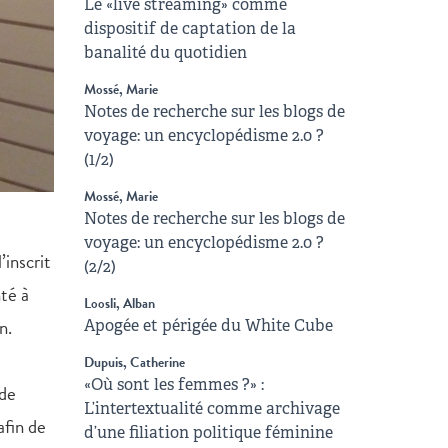
Le «live streaming» comme
dispositif de captation de la
banalité du quotidien
Mossé, Marie
Notes de recherche sur les blogs de
voyage: un encyclopédisme 2.0 ?
(1/2)
Mossé, Marie
Notes de recherche sur les blogs de
voyage: un encyclopédisme 2.0 ?
’inscrit
(2/2)
nté à
Loosli, Alban
n.
Apogée et périgée du White Cube
Dupuis, Catherine
«Où sont les femmes ?» :
 de
L’intertextualité comme archivage
afin de
d’une filiation politique féminine