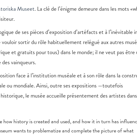
istoriska Museet
. La clé de l’énigme demeure dans les mots «wh
isiteur.
ogique de ses pièces d’exposition d’artéfacts et à l’inévitable i
e vouloir sortir du rôle habituellement relégué aux autres mus
rique et gratuits pour tous) dans le monde; il ne veut pas être
e des vainqueurs.
ition face à l’institution muséale et à son rôle dans la constr
nale ou mondiale. Ainsi, outre ses expositions —toutefois
istorique, le musée accueille présentement des artistes dans
e how history is created and used, and how it in turn has influen
 museum wants to problematize and complete the picture of what