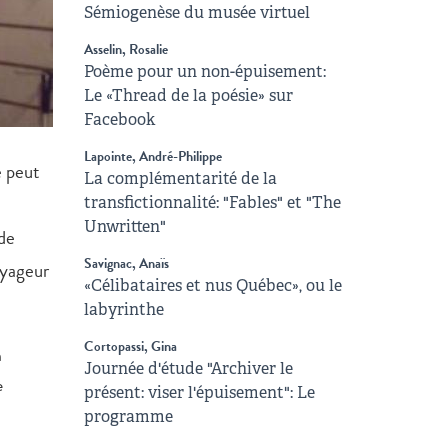
Sémiogenèse du musée virtuel
Asselin, Rosalie
Poème pour un non-épuisement:
Le «Thread de la poésie» sur
Facebook
Lapointe, André-Philippe
e peut
La complémentarité de la
transfictionnalité: "Fables" et "The
Unwritten"
 de
Savignac, Anaïs
oyageur
«Célibataires et nus Québec», ou le
labyrinthe
Cortopassi, Gina
n
Journée d'étude "Archiver le
e
présent: viser l'épuisement": Le
programme