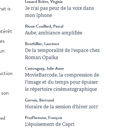
Lessard Brière, Virginie
at is
Je n'ai pas peur de la voix dans
mon Iphone
Rioux-Couillard, Pascal
ntérêt
Aube, ambiance amplifiée
ées
Bouthillier, Laurence
 un
De la temporalité de l'espace chez
Roman Opalka
Castonguay, Julie-Anne
uction
MovieBarcode, la compression de
l'image et du temps pour épuiser
le répertoire cinématographique
 son
Gervais, Bertrand
Horaire de la session d'hiver 2017
ced
Prud'homme, François
L'épuisement de Capri