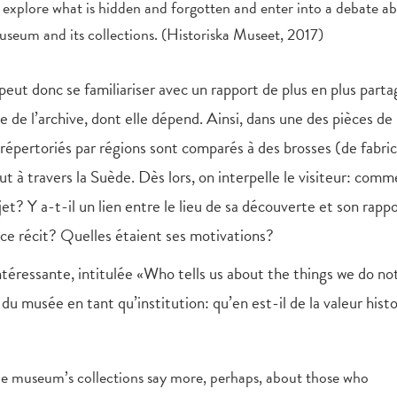
le, explore what is hidden and forgotten and enter into a debate a
useum and its collections. (Historiska Museet, 2017)
eut donc se familiariser avec un rapport de plus en plus parta
ôle de l’archive, dont elle dépend. Ainsi, dans une des pièces de
ns répertoriés par régions sont comparés à des brosses (de fabri
ut à travers la Suède. Dès lors, on interpelle le visiteur: com
et? Y a-t-il un lien entre le lieu de sa découverte et son rappo
s ce récit? Quelles étaient ses motivations?
téressante, intitulée «Who tells us about the things we do no
du musée en tant qu’institution: qu’en est-il de la valeur hist
the museum’s collections say more, perhaps, about those who