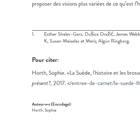
proposer des visions plus variées de ce qu’est l’
1.
Esther Shalev-Gerz, Dušica Dražić, James Webb,
K, Susan Meiselas et Meriç Algün Ringborg.
Pour citer:
Horth, Sophie. «La Suède, l'histoire et les bros
présent?,
2017. <
/entree-de-carnet/la-suede-lh
Auteur·e·s (Encodage):
Horth, Sophie