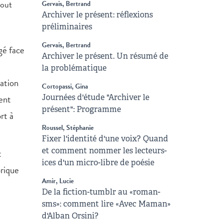
bout
Gervais, Bertrand
Archiver le présent: réflexions
préliminaires
Gervais, Bertrand
gé face
Archiver le présent. Un résumé de
la problématique
cation
Cortopassi, Gina
ment
Journées d'étude "Archiver le
présent": Programme
rt à
Roussel, Stéphanie
Fixer l'identité d'une voix? Quand
et comment nommer les lecteurs-
t
ices d'un micro-libre de poésie
orique
Amir, Lucie
De la fiction-tumblr au «roman-
sms»: comment lire «Avec Maman»
d'Alban Orsini?