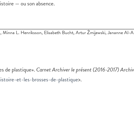
histoire — ou son absence.
 Minna L. Henriksson, Elisabeth Bucht, Artur Żmijewski, Jananne Al-A
ses de plastique».
Carnet Archiver le présent (2016-2017)
Archiv
istoire-et-les-brosses-de-plastique
>.