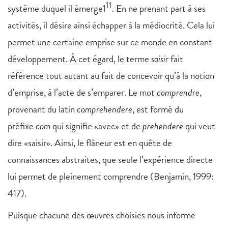
11
système duquel il émerge
1
. En ne prenant part à ses
activités, il désire ainsi échapper à la médiocrité. Cela lui
permet une certaine emprise sur ce monde en constant
développement. À cet égard, le terme
saisir
fait
référence tout autant au fait de concevoir qu’à la notion
d’emprise, à l’acte de s’emparer. Le mot
comprendre
,
provenant du latin
comprehendere
, est formé du
préfixe
com
qui signifie «avec» et de
prehendere
qui veut
dire «saisir». Ainsi, le flâneur est en quête de
connaissances abstraites, que seule l’expérience directe
lui permet de pleinement comprendre (Benjamin, 1999:
417).
Puisque chacune des œuvres choisies nous informe