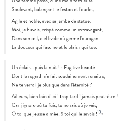
Une femme passa, d'une main fastueuse
Soulevant, balançant le feston et l'ourlet;
Agile et noble, avec sa jambe de statue.
Moi, je buvais, crispé comme un extravagant,
Dans son œil, ciel livide où germe l'ouragan,
La douceur qui fascine et le plaisir qui tue.
Un éclair... puis la nuit ! - Fugitive beauté
Dont le regard m'a fait soudainement renaître,
Ne te verrai-je plus que dans l'éternité ?
Ailleurs, bien loin d'ici ! trop tard ! jamais peut-être !
Car j'ignore où tu fuis, tu ne sais où je vais,
13
Ô toi que j'eusse aimée, ô toi qui le savais !
»