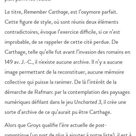
Le titre,
Remember Carthage
, est l’oxymore parfait.
Cette figure de style, où sont réunis deux éléments
contradictoires, évoque l’exercice difficile, si ce n’est
improbable, de se rappeler de cette cité perdue. De
Carthage, telle qu’elle fut avant l’invasion des romains en
149 av. J.-C., il n'existe aucune archive. Il n’y a aucune
image permettant de la reconstituer, aucune mémoire
collective qui puisse la ranimer. De là l’intérêt de la
démarche de Rafman: par la contemplation des paysages
numériques défilant dans le jeu
Uncharted 3
, il crée une
sorte d’archive de ce qu’aurait pu être Carthage.
Alors que Groys qualifie l’ère actuelle de
post-
romantique
(un
post
de plus à ajouter à notre liste), il est à