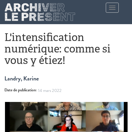
Aller au contenu principal
Toggle
navigation
L'intensification
numérique: comme si
vous y étiez!
Landry, Karine
Date de publication:
14 mars 2022