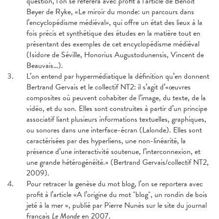
question, l’on se référera avec profit à l’article de Benoît
Beyer de Ryke, «Le miroir du monde: un parcours dans
l’encyclopédisme médiéval», qui offre un état des lieux à la
fois précis et synthétique des études en la matière tout en
présentant des exemples de cet encyclopédisme médiéval
(Isidore de Séville, Honorius Augustodunensis, Vincent de
Beauvais…).
3.
L’on entend par hypermédiatique la définition qu’en donnent
Bertrand Gervais et le collectif NT2: il s’agit d’«œuvres
composites où peuvent cohabiter de l’image, du texte, de la
vidéo, et du son. Elles sont construites à partir d’un principe
associatif liant plusieurs informations textuelles, graphiques,
ou sonores dans une interface-écran (Lalonde). Elles sont
caractérisées par des hyperliens, une non-linéarité, la
présence d’une interactivité soutenue, l’interconnexion, et
une grande hétérogénéité.» (Bertrand Gervais/collectif NT2,
2009).
4.
Pour retracer la genèse du mot blog, l’on se reportera avec
profit à l’article «A l’origine du mot "blog", un rondin de bois
jeté à la mer », publié par Pierre Nunès sur le site du journal
français
Le Monde
en 2007.