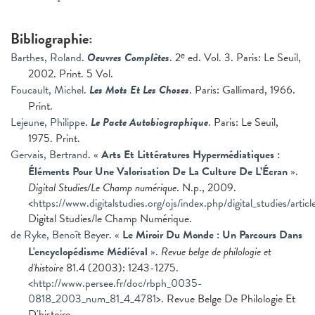
Bibliographie:
Barthes, Roland
.
Oeuvres Complètes
. 2ᵉ ed. Vol. 3. Paris: Le Seuil,
2002. Print. 5 Vol.
Foucault, Michel
.
Les Mots Et Les Choses
. Paris: Gallimard, 1966.
Print.
Lejeune, Philippe
.
Le Pacte Autobiographique
. Paris: Le Seuil,
1975. Print.
Gervais, Bertrand
.
«
Arts Et Littératures Hypermédiatiques :
Éléments Pour Une Valorisation De La Culture De L’Écran
»
.
Digital Studies/Le Champ numérique
. N.p., 2009.
<
https://www.digitalstudies.org/ojs/index.php/digital_studies/articl
Digital Studies/le Champ Numérique.
de Ryke, Benoît Beyer
.
«
Le Miroir Du Monde : Un Parcours Dans
L'encyclopédisme Médiéval
»
.
Revue belge de philologie et
d'histoire
81.4 (2003): 1243-1275.
<
http://www.persee.fr/doc/rbph_0035-
0818_2003_num_81_4_4781
>. Revue Belge De Philologie Et
D'histoire.