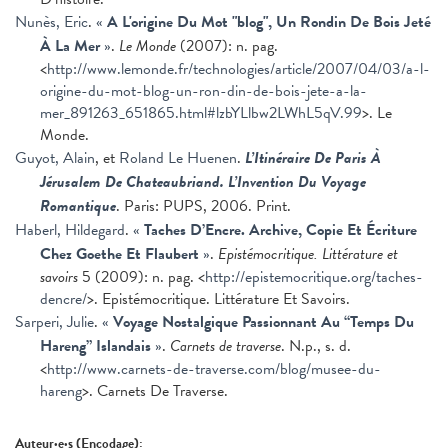
Nunès, Eric
.
«
A L'origine Du Mot "blog", Un Rondin De Bois Jeté
À La Mer
»
.
Le Monde
(2007): n. pag.
<
http://www.lemonde.fr/technologies/article/2007/04/03/a-l-
origine-du-mot-blog-un-ron-din-de-bois-jete-a-la-
mer_891263_651865.html#lzbYLlbw2LWhL5qV.99
>. Le
Monde.
Guyot, Alain
, et
Roland Le Huenen
.
L’Itinéraire De Paris À
Jérusalem De Chateaubriand. L’Invention Du Voyage
Romantique
. Paris: PUPS, 2006. Print.
Haberl, Hildegard
.
«
Taches D’Encre. Archive, Copie Et Écriture
Chez Goethe Et Flaubert
»
.
Epistémocritique. Littérature et
savoirs
5 (2009): n. pag. <
http://epistemocritique.org/taches-
dencre/
>. Epistémocritique. Littérature Et Savoirs.
Sarperi, Julie
.
«
Voyage Nostalgique Passionnant Au “Temps Du
Hareng” Islandais
»
.
Carnets de traverse
. N.p., s. d.
<
http://www.carnets-de-traverse.com/blog/musee-du-
hareng
>. Carnets De Traverse.
Auteur·e·s (Encodage):