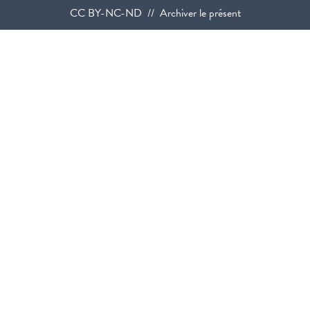
CC BY-NC-ND // Archiver le présent