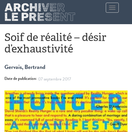
Aller au contenu principal
Toggle
navigation
Soif de réalité – désir
d’exhaustivité
Gervais, Bertrand
Date de publication:
07 septembre 2017