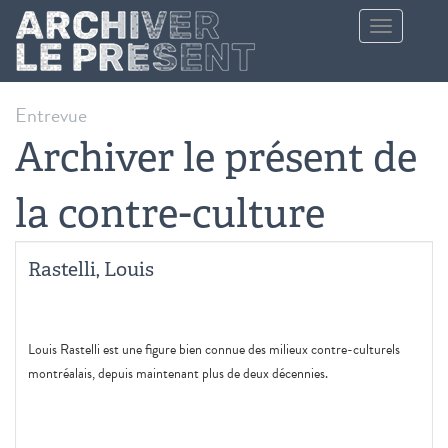
Aller au contenu principal
Toggle
navigation
Entrevue
Archiver le présent de
la contre-culture
Rastelli, Louis
Louis Rastelli est une figure bien connue des milieux contre-culturels
montréalais, depuis maintenant plus de deux décennies.