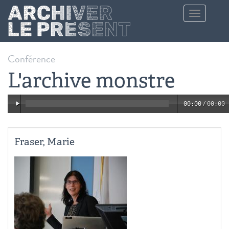
Aller au contenu principal
Toggle
navigation
Conférence
L'archive monstre
00:00
/
00:00
Fraser, Marie