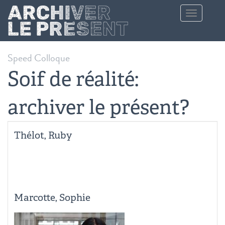
Aller au contenu principal
Toggle
navigation
Speed Colloque
Soif de réalité:
archiver le présent?
Thélot, Ruby
Marcotte, Sophie