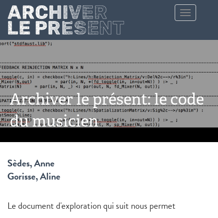
Aller au contenu principal
Toggle
navigation
Archiver le présent: le code
du musicien
Sèdes, Anne
Gorisse, Aline
Le document d'exploration qui suit nous permet