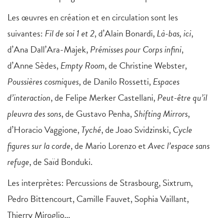
Les œuvres en création et en circulation sont les
suivantes:
Fil de soi 1 et 2
, d’Alain Bonardi,
Là-bas, ici
,
d’Ana Dall’Ara-Majek,
Prémisses pour Corps infini
,
d’Anne Sèdes,
Empty Room
, de Christine Webster,
Poussières cosmiques
, de Danilo Rossetti,
Espaces
d’interaction
, de Felipe Merker Castellani,
Peut-être qu’il
pleuvra des sons
, de Gustavo Penha,
Shifting Mirrors
,
d’Horacio Vaggione,
Tyché
, de Joao Svidzinski,
Cycle
figures sur la corde
, de Mario Lorenzo et
Avec l’espace sans
refuge
, de Saïd Bonduki.
Les interprètes: Percussions de Strasbourg, Sixtrum,
Pedro Bittencourt, Camille Fauvet, Sophia Vaillant,
Thierry Miroglio...