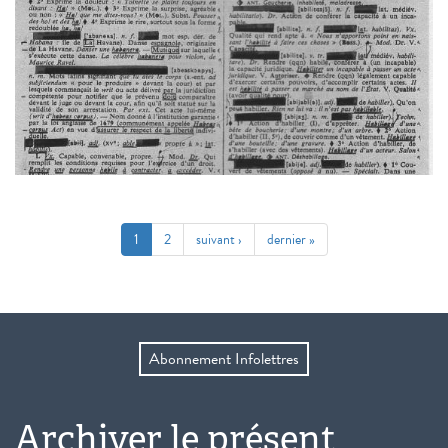
1
2
suivant ›
dernier »
Abonnement Infolettres
Archiver le présent