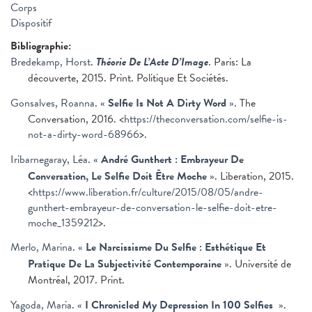
Corps
Dispositif
Bibliographie:
Bredekamp, Horst
.
Théorie De L’Acte D’Image
. Paris: La
découverte, 2015. Print. Politique Et Sociétés.
Gonsalves, Roanna
.
«
Selfie Is Not A Dirty Word
»
. The
Conversation, 2016. <
https://theconversation.com/selfie-is-
not-a-dirty-word-68966
>.
Iribarnegaray, Léa
.
«
André Gunthert : Embrayeur De
Conversation, Le Selfie Doit Être Moche
»
. Liberation, 2015.
<
https://www.liberation.fr/culture/2015/08/05/andre-
gunthert-embrayeur-de-conversation-le-selfie-doit-etre-
moche_1359212
>.
Merlo, Marina
.
«
Le Narcissisme Du Selfie : Esthétique Et
Pratique De La Subjectivité Contemporaine
»
. Université de
Montréal, 2017. Print.
Yagoda, Maria
.
«
I Chronicled My Depression In 100 Selfies
»
.