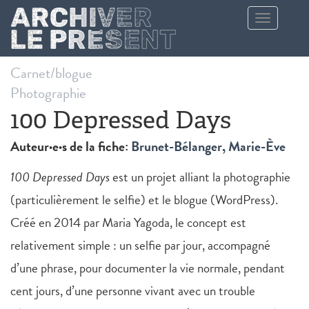
Aller au contenu principal
Toggle
navigation
Carnet/blogue
Photographie
100 Depressed Days
Auteur·e·s de la fiche:
Brunet-Bélanger, Marie-Ève
100 Depressed Days
est un projet alliant la photographie
(particulièrement le selfie) et le blogue (WordPress).
Créé en 2014 par Maria Yagoda, le concept est
relativement simple : un selfie par jour, accompagné
d’une phrase, pour documenter la vie normale, pendant
cent jours, d’une personne vivant avec un trouble