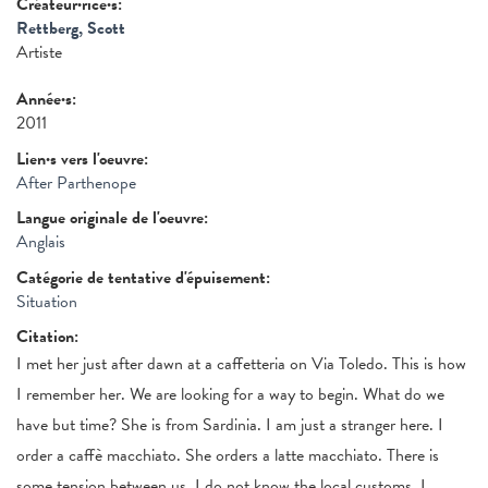
Créateur·rice·s:
Rettberg, Scott
Artiste
Année·s:
2011
Lien·s vers l'oeuvre:
After Parthenope
Langue originale de l'oeuvre:
Anglais
Catégorie de tentative d'épuisement:
Situation
Citation:
I met her just after dawn at a caffetteria on Via Toledo. This is how
I remember her. We are looking for a way to begin. What do we
have but time? She is from Sardinia. I am just a stranger here. I
order a caffè macchiato. She orders a latte macchiato. There is
some tension between us. I do not know the local customs. I