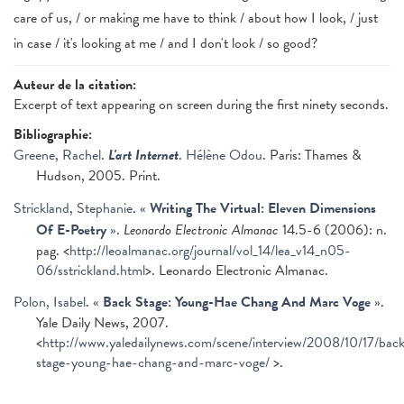
care of us, / or making me have to think / about how I look, / just
in case / it's looking at me / and I don't look / so good?
Auteur de la citation:
Excerpt of text appearing on screen during the first ninety seconds.
Bibliographie:
Greene, Rachel
.
L'art Internet
.
Hélène Odou
. Paris: Thames &
Hudson, 2005. Print.
Strickland, Stephanie
.
«
Writing The Virtual: Eleven Dimensions
Of E-Poetry
»
.
Leonardo Electronic Almanac
14.5-6 (2006): n.
pag. <
http://leoalmanac.org/journal/vol_14/lea_v14_n05-
06/sstrickland.html
>. Leonardo Electronic Almanac.
Polon, Isabel
.
«
Back Stage: Young-Hae Chang And Marc Voge
»
.
Yale Daily News, 2007.
<
http://www.yaledailynews.com/scene/interview/2008/10/17/bac
stage-young-hae-chang-and-marc-voge/
>.