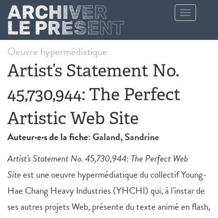
Aller au contenu principal
Toggle
navigation
Oeuvre hypermédiatique
Artist’s Statement No.
45,730,944: The Perfect
Artistic Web Site
Auteur·e·s de la fiche:
Galand, Sandrine
Artist's Statement No. 45,730,944: The Perfect Web
Site
est une oeuvre hypermédiatique du collectif Young-
Hae Chang Heavy Industries (YHCHI) qui, à l'instar de
ses autres projets Web, présente du texte animé en flash,