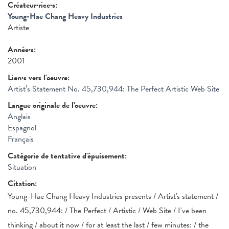
Créateur·rice·s:
Young-Hae Chang Heavy Industries
Artiste
Année·s:
2001
Lien·s vers l'oeuvre:
Artist’s Statement No. 45,730,944: The Perfect Artistic Web Site
Langue originale de l'oeuvre:
Anglais
Espagnol
Français
Catégorie de tentative d'épuisement:
Situation
Citation:
Young-Hae Chang Heavy Industries presents / Artist's statement /
no. 45,730,944: / The Perfect / Artistic / Web Site / I've been
thinking / about it now / for at least the last / few minutes: / the