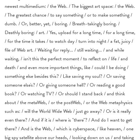
newest multimedium: / the Web. / The biggest art space: / the Web.
/ The greatest chance / to say something / or to make something /
dumb. / Or, better, yet, / boring. / Breath-takingly boring. /
Deathly boring: / art. / Yes, upload for a long time, / for a long time,
/ for the time it takes / to watch day / turn into night / a fat, juicy /
file of Web art. / Waiting for reply... / still waiting... / and while
waiting, / isn't this the perfect moment / to reflect on / life / and
death / and even more important things, like / could I be doing /
something else besides this? / Like saving my soul? / Or saving
someone else's? / Or giving someone hell? / Or reading a good
book? / Or watching TV? / Or should I stand back / and think
about / the metaWeb, / or the postWeb, / or the Web metaphysics
such as: / will the World Wide Web / just go away? / Or is it really
even there? / And if it is / where is "there"? / And do I want to get
there? / And is the Web, / which is cyberspace, / like heaven, / one
big spy satellite above our heads, / looking down on us / and taking